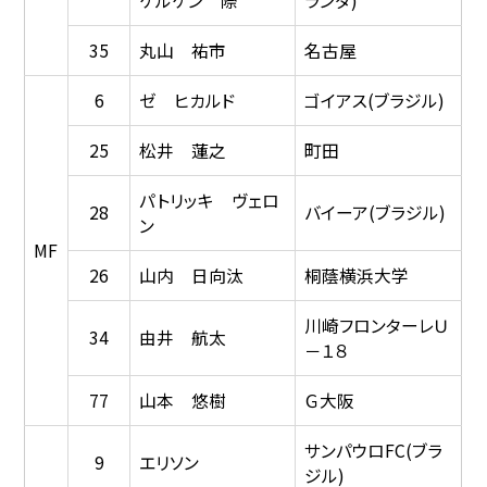
ケルケン 際
ランダ)
35
丸山 祐市
名古屋
6
ゼ ヒカルド
ゴイアス(ブラジル)
25
松井 蓮之
町田
パトリッキ ヴェロ
28
バイーア(ブラジル)
ン
MF
26
山内 日向汰
桐蔭横浜大学
川崎フロンターレＵ
34
由井 航太
－１８
77
山本 悠樹
Ｇ大阪
サンパウロFC(ブラ
9
エリソン
ジル)