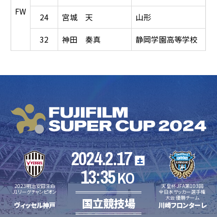
FW
24
宮城 天
山形
32
神田 奏真
静岡学園高等学校
2024.2.17
土
13:35
KO
2023明治安田生命
天皇杯 JFA第103回
J1リーグチャンピオン
全日本サッカー選手権
大会 優勝チーム
国立競技場
ヴィッセル神戸
川崎フロンターレ