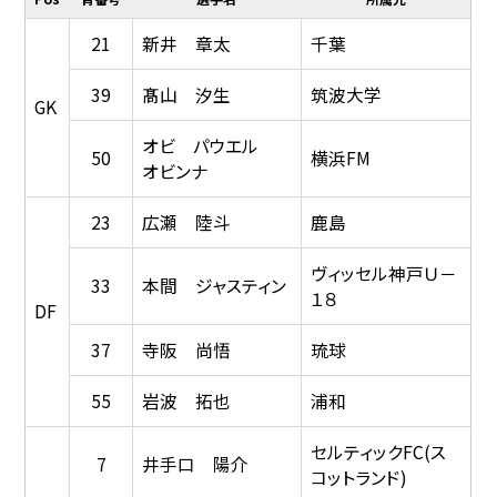
21
新井 章太
千葉
39
髙山 汐生
筑波大学
GK
オビ パウエル
50
横浜FM
オビンナ
23
広瀬 陸斗
鹿島
ヴィッセル神戸Ｕ－
33
本間 ジャスティン
１８
DF
37
寺阪 尚悟
琉球
55
岩波 拓也
浦和
セルティックFC(ス
7
井手口 陽介
コットランド)