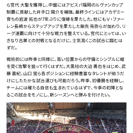
ら宮代 大聖を獲得し、中盤にはアビスパ福岡のルヴァンカップ
制覇に貢献した井手口 陽介を補強。最終ラインにはアカデミー
育ちの岩波 拓也が7年ぶりに復帰を果たした。他にもⅤ・ファー
レン長崎からステップアップを果たした鍬先 祐弥らが加わり、リ
ーグ連覇に向けて十分な戦力を整えている。宮代にとっては、い
きなり古巣との対戦となるだけに、士気高くこの試合に臨むは
ずだ。
戦術的には昨季と同様に、高い位置からの守備とシンプルに縦
を突く攻撃を狙って行くはずだ。大黒柱の大迫 勇也をはじめ、武
藤 嘉紀、山口 蛍ら各ポジションに経験豊富なタレントが揃うだ
けにしたたかな試合運びも可能だろう。昨季、初優勝を経験し、
チームには確たる自信も生まれているはずで、今季の初陣とな
るこの試合をモノにし、新シーズンへと弾みを付けたい。