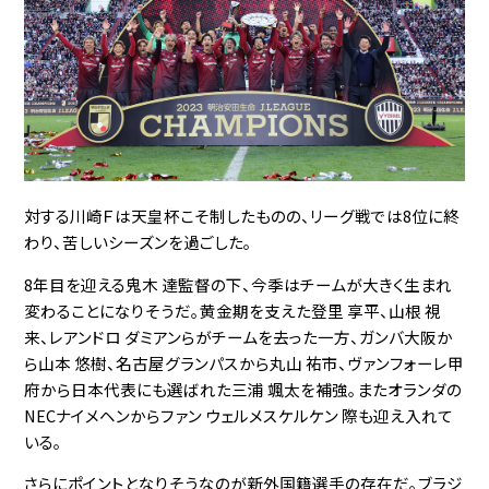
対する川崎Ｆは天皇杯こそ制したものの、リーグ戦では8位に終
わり、苦しいシーズンを過ごした。
8年目を迎える鬼木 達監督の下、今季はチームが大きく生まれ
変わることになりそうだ。黄金期を支えた登里 享平、山根 視
来、レアンドロ ダミアンらがチームを去った一方、ガンバ大阪か
ら山本 悠樹、名古屋グランパスから丸山 祐市、ヴァンフォーレ甲
府から日本代表にも選ばれた三浦 颯太を補強。またオランダの
NECナイメヘンからファン ウェルメスケルケン 際も迎え入れて
いる。
さらにポイントとなりそうなのが新外国籍選手の存在だ。ブラジ