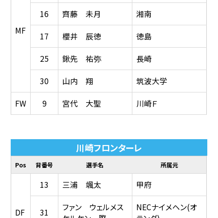
16
齊藤 未月
湘南
MF
17
櫻井 辰徳
徳島
25
鍬先 祐弥
長崎
30
山内 翔
筑波大学
FW
9
宮代 大聖
川崎Ｆ
川崎フロンターレ
Pos
背番号
選手名
所属元
13
三浦 颯太
甲府
ファン ウェルメス
NECナイメヘン(オ
DF
31