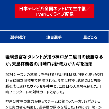
日本テレビ系全国ネットにて生中継
／
TVerにてライブ配信
選手紹介
注目選手
見どころ
経験豊富なタレントが揃う神戸が二度目の優勝なる
か。天皇杯覇者の川崎Ｆは新戦力がカギを握る
2024シーズンの幕開けを告げる「FUJIFILM SUPER CUP」が2月
17日に国立競技場で開催される。今年は昨季、悲願のＪ１初優
勝を成し遂げたヴィッセル神戸と、二度目の天皇杯を制した川
崎フロンターレの対戦カードとなった。
神戸は昨季の主力が揃ってチームに留まった一方、各ポジショ
ンに実力者を補強し、選手層の厚みを増した。FWには川崎Ｆか