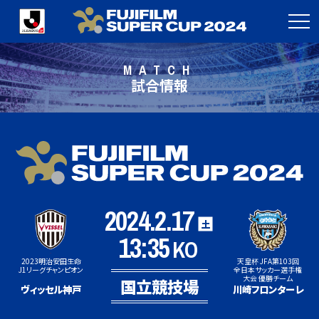
MATCH
試合情報
2024.2.17
土
13:35
KO
2023明治安田生命
天皇杯 JFA第103回
J1リーグチャンピオン
全日本サッカー選手権
大会 優勝チーム
国立競技場
ヴィッセル神戸
川崎フロンターレ