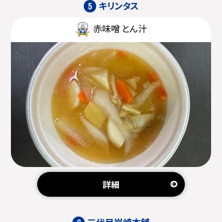
キリンタス
5
赤味噌 とん汁
詳細
三代目岩崎本舗