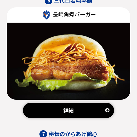
6
長崎角煮バーガー
詳細
秘伝のからあげ鶴心
7