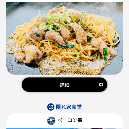
詳細
隠れ家食堂
13
ベーコン串