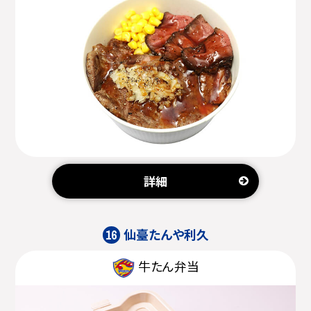
詳細
仙臺たんや利久
16
牛たん弁当