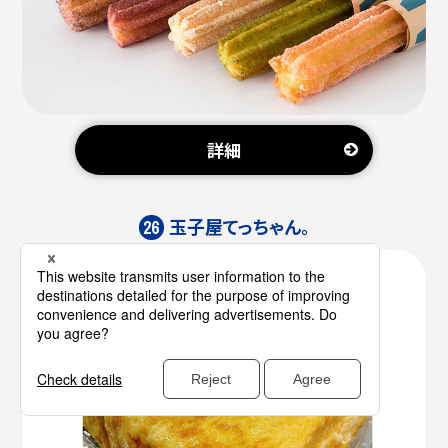
詳細
玉子屋てっちゃん。
26
玉子焼き（ダシ醤油）