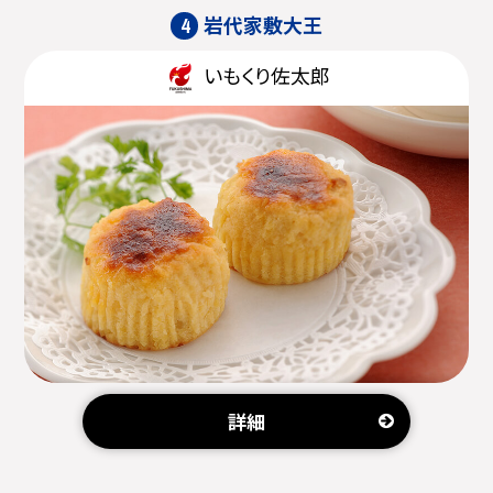
岩代家敷大王
4
いもくり佐太郎
詳細