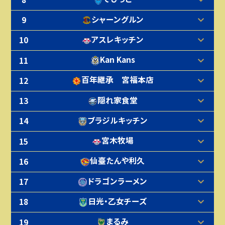
シャーングルン
9
アスレキッチン
10
Kan Kans
11
百年継承 宮福本店
12
隠れ家食堂
13
ブラジルキッチン
14
宮木牧場
15
仙臺たんや利久
16
ドラゴンラーメン
17
日光・乙女チーズ
18
まるみ
19