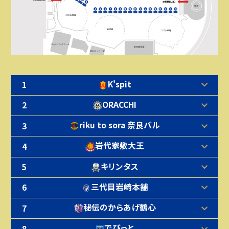
K'spit
1
ORACCHI
2
riku to sora 奈良バル
3
岩代家敷大王
4
キリンタス
5
三代目岩崎本舗
6
秘伝のからあげ鶴心
7
でびっと
8