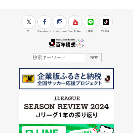
X
Facebook
Instagram
YouTube
LINE
TikTok
J.LEAGUE百年構想
検索