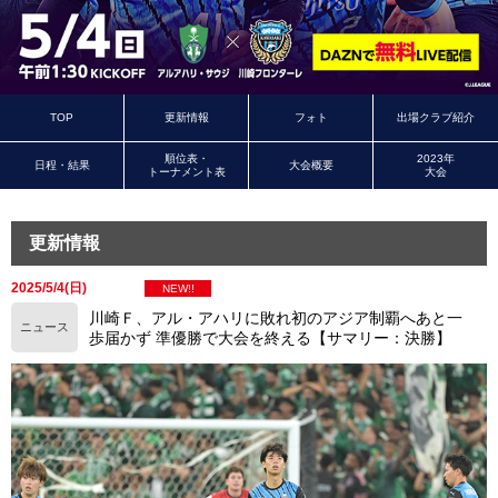
TOP
更新情報
フォト
出場クラブ紹介
順位表・
2023年
日程・結果
大会概要
トーナメント表
大会
更新情報
2025/5/4(日)
NEW!!
川崎Ｆ、アル・アハリに敗れ初のアジア制覇へあと一
ニュース
歩届かず 準優勝で大会を終える【サマリー：決勝】