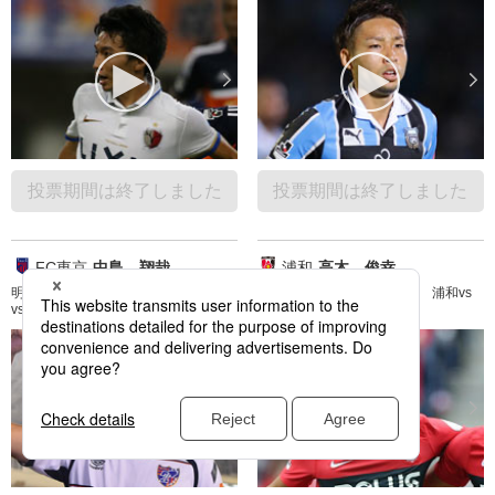
投票期間は終了しました
投票期間は終了しました
FC東京
中島 翔哉
浦和
高木 俊幸
明治安田Ｊ１ 2nd 第14節 広島
明治安田Ｊ１ 2nd 第14節 浦和vs
vsFC東京
Ｇ大阪