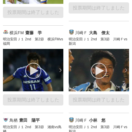
投票期間は終了しました
投票期間は終了しました
横浜FM
齋藤 学
川崎Ｆ
大島 僚太
明治安田Ｊ１ 2nd 第2節 横浜FMvs
明治安田Ｊ１ 2nd 第3節 川崎Ｆvs
福岡
新潟
投票期間は終了しました
投票期間は終了しました
鳥栖
豊田 陽平
川崎Ｆ
小林 悠
明治安田Ｊ１ 2nd 第3節 湘南vs鳥
明治安田Ｊ１ 2nd 第3節 川崎Ｆvs
栖
新潟