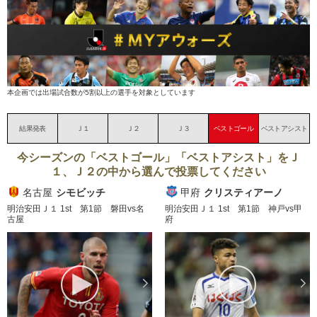
本企画では出場試合数が5割以上の選手を対象としています
結果発表
Ｊ１
Ｊ２
Ｊ３
ベストゴール
ベストアシスト
今シーズンの「ベストゴール」「ベストアシスト」をＪ
１、Ｊ２の中から選んで投票してください
名古屋
シモビッチ
甲府
クリスティアーノ
明治安田Ｊ１ 1st 第1節 磐田vs名
明治安田Ｊ１ 1st 第1節 神戸vs甲
古屋
府