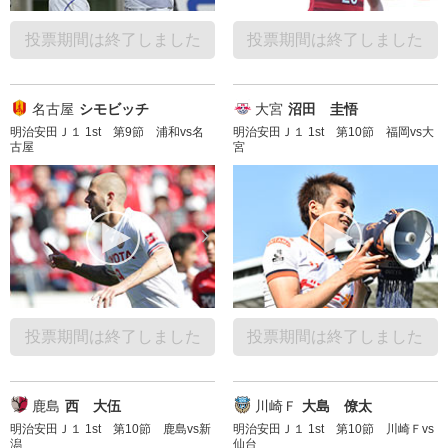
投票期間は終了しました
投票期間は終了しました
名古屋
シモビッチ
大宮
沼田 圭悟
明治安田Ｊ１ 1st 第9節 浦和vs名
明治安田Ｊ１ 1st 第10節 福岡vs大
古屋
宮
投票期間は終了しました
投票期間は終了しました
鹿島
西 大伍
川崎Ｆ
大島 僚太
明治安田Ｊ１ 1st 第10節 鹿島vs新
明治安田Ｊ１ 1st 第10節 川崎Ｆvs
潟
仙台