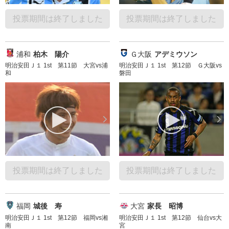
投票期間は終了しました
投票期間は終了しました
浦和
柏木 陽介
Ｇ大阪
アデミウソン
明治安田Ｊ１ 1st 第11節 大宮vs浦
明治安田Ｊ１ 1st 第12節 Ｇ大阪vs
和
磐田
投票期間は終了しました
投票期間は終了しました
福岡
城後 寿
大宮
家長 昭博
明治安田Ｊ１ 1st 第12節 福岡vs湘
明治安田Ｊ１ 1st 第12節 仙台vs大
南
宮