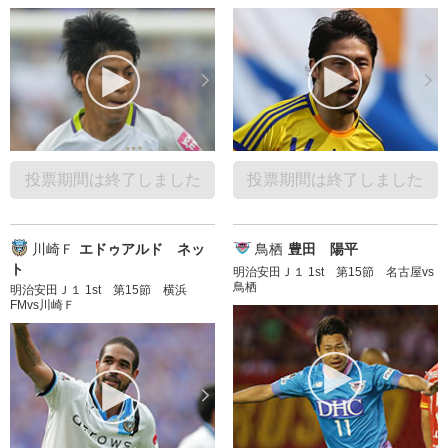
投票期間は終了しました
投票期間は終了しました
川崎Ｆ
エドゥアルド ネッ
鳥栖
豊田 陽平
ト
明治安田Ｊ１ 1st 第15節 名古屋vs
鳥栖
明治安田Ｊ１ 1st 第15節 横浜
FMvs川崎Ｆ