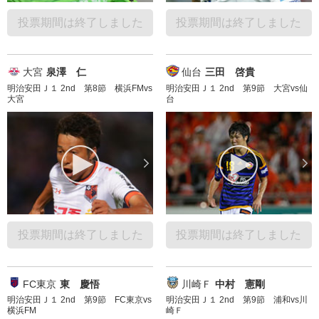
投票期間は終了しました
投票期間は終了しました
大宮
泉澤 仁
仙台
三田 啓貴
明治安田Ｊ１ 2nd 第8節 横浜FMvs
明治安田Ｊ１ 2nd 第9節 大宮vs仙
大宮
台
投票期間は終了しました
投票期間は終了しました
FC東京
東 慶悟
川崎Ｆ
中村 憲剛
明治安田Ｊ１ 2nd 第9節 FC東京vs
明治安田Ｊ１ 2nd 第9節 浦和vs川
横浜FM
崎Ｆ