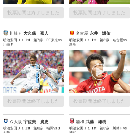
投票期間は終了しました
投票期間は終了しました
川崎Ｆ
大久保 嘉人
名古屋
永井 謙佑
明治安田Ｊ１ 1st 第7節 FC東京vs
明治安田Ｊ１ 1st 第8節 名古屋vs
川崎Ｆ
新潟
投票期間は終了しました
投票期間は終了しました
Ｇ大阪
宇佐美 貴史
浦和
武藤 雄樹
明治安田Ｊ１ 1st 第8節 福岡vsＧ
明治安田Ｊ１ 1st 第8節 川崎Ｆvs
大阪
浦和