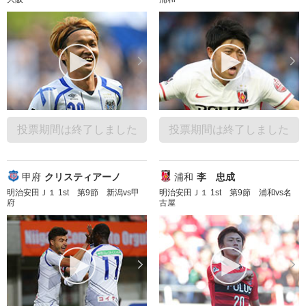
投票期間は終了しました
投票期間は終了しました
甲府
クリスティアーノ
浦和
李 忠成
明治安田Ｊ１ 1st 第9節 新潟vs甲
明治安田Ｊ１ 1st 第9節 浦和vs名
府
古屋