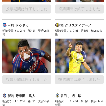
投票期間は終了しました
投票期間は終了しました
甲府
ドゥドゥ
柏
クリスティアーノ
明治安田Ｊ１ 2nd 第4節 甲府vs鹿
明治安田Ｊ１ 2nd 第5節 柏vsＧ大
島
阪
投票期間は終了しました
投票期間は終了しました
新潟
野津田 岳人
磐田
川辺 駿
明治安田Ｊ１ 2nd 第5節 大宮vs新
明治安田Ｊ１ 2nd 第5節 横浜FMvs
潟
磐田