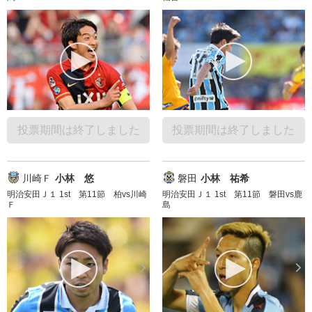
投票期間は終了しました
投票期間は終了しました
川崎Ｆ
小林 悠
磐田
小林 祐希
明治安田Ｊ１ 1st 第11節 柏vs川崎
明治安田Ｊ１ 1st 第11節 磐田vs鹿
Ｆ
島