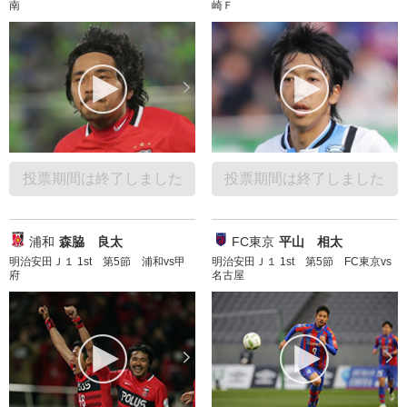
南
崎Ｆ
投票期間は終了しました
投票期間は終了しました
浦和
森脇 良太
FC東京
平山 相太
明治安田Ｊ１ 1st 第5節 浦和vs甲
明治安田Ｊ１ 1st 第5節 FC東京vs
府
名古屋