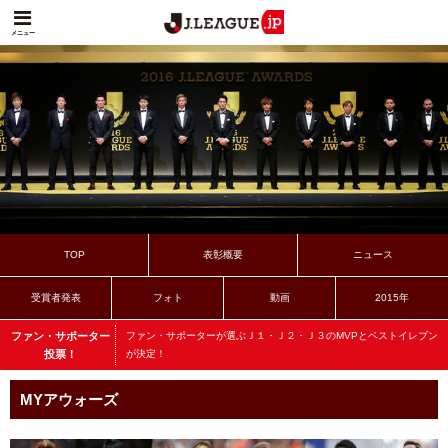
メニュー
TOP
表彰概要
ニュース
受賞者発表
フォト
動画
2015年
ファン・サポーター
ファン・サポーターが選ぶＪ１・Ｊ２・Ｊ３のMVPとベストイレブン
投票！
が決定！
MYアウォーズ