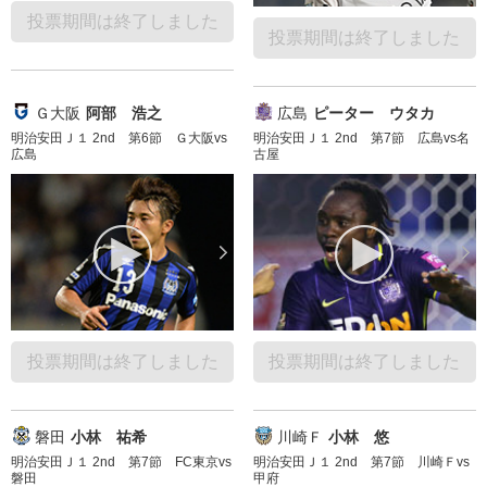
投票期間は終了しました
投票期間は終了しました
Ｇ大阪
阿部 浩之
広島
ピーター ウタカ
明治安田Ｊ１ 2nd 第6節 Ｇ大阪vs
明治安田Ｊ１ 2nd 第7節 広島vs名
広島
古屋
投票期間は終了しました
投票期間は終了しました
磐田
小林 祐希
川崎Ｆ
小林 悠
明治安田Ｊ１ 2nd 第7節 FC東京vs
明治安田Ｊ１ 2nd 第7節 川崎Ｆvs
磐田
甲府