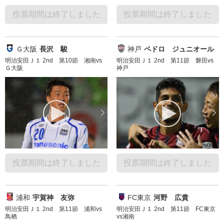
投票期間は終了しました
投票期間は終了しました
Ｇ大阪
長沢 駿
神戸
ペドロ ジュニオール
明治安田Ｊ１ 2nd 第10節 湘南vs
明治安田Ｊ１ 2nd 第11節 磐田vs
Ｇ大阪
神戸
投票期間は終了しました
投票期間は終了しました
浦和
宇賀神 友弥
FC東京
河野 広貴
明治安田Ｊ１ 2nd 第11節 浦和vs
明治安田Ｊ１ 2nd 第11節 FC東京
鳥栖
vs湘南