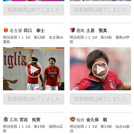
投票期間は終了しました
投票期間は終了しました
名古屋
田口 泰士
鹿島
土居 聖真
明治安田Ｊ１ 1st 第13節 名古屋vs
明治安田Ｊ１ 1st 第14節 鹿島vs甲
鹿島
府
投票期間は終了しました
投票期間は終了しました
広島
宮吉 拓実
仙台
金久保 順
明治安田Ｊ１ 1st 第14節 福岡vs広
明治安田Ｊ１ 1st 第14節 仙台vs新
島
潟