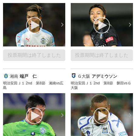
投票期間は終了しました
投票期間は終了しました
湘南
端戸 仁
Ｇ大阪
アデミウソン
明治安田Ｊ１ 2nd 第8節 湘南vs広
明治安田Ｊ１ 2nd 第8節 磐田vsＧ
島
大阪