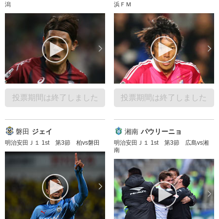
潟
浜ＦＭ
投票期間は終了しました
投票期間は終了しました
磐田
ジェイ
湘南
パウリーニョ
明治安田Ｊ１ 1st 第3節 柏vs磐田
明治安田Ｊ１ 1st 第3節 広島vs湘
南