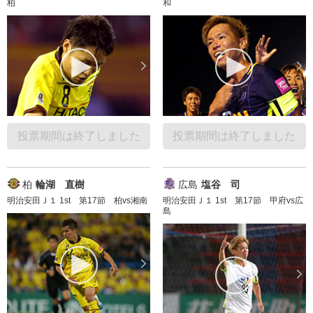
柏
和
投票期間は終了しました
投票期間は終了しました
柏
輪湖 直樹
広島
塩谷 司
明治安田Ｊ１ 1st 第17節 柏vs湘南
明治安田Ｊ１ 1st 第17節 甲府vs広
島