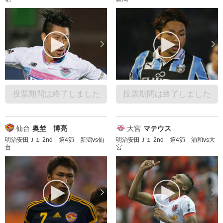
投票期間は終了しました
投票期間は終了しました
仙台
奥埜 博亮
大宮
マテウス
明治安田Ｊ１ 2nd 第4節 新潟vs仙
明治安田Ｊ１ 2nd 第4節 浦和vs大
台
宮