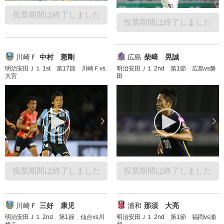
投票期間は終了しました
投票期間は終了しました
川崎Ｆ
中村 憲剛
広島
柴﨑 晃誠
明治安田Ｊ１ 1st 第17節 川崎Ｆvs
明治安田Ｊ１ 2nd 第1節 広島vs磐
大宮
田
投票期間は終了しました
投票期間は終了しました
川崎Ｆ
三好 康児
浦和
那須 大亮
明治安田Ｊ１ 2nd 第1節 仙台vs川
明治安田Ｊ１ 2nd 第1節 福岡vs浦