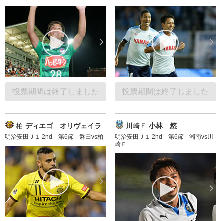
投票期間は終了しました
投票期間は終了しました
柏
ディエゴ オリヴェイラ
川崎Ｆ
小林 悠
明治安田Ｊ１ 2nd 第6節 磐田vs柏
明治安田Ｊ１ 2nd 第6節 湘南vs川
崎Ｆ