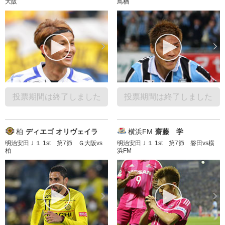
大阪
鳥栖
投票期間は終了しました
投票期間は終了しました
柏
ディエゴ オリヴェイラ
横浜FM
齋藤 学
明治安田Ｊ１ 1st 第7節 Ｇ大阪vs
明治安田Ｊ１ 1st 第7節 磐田vs横
柏
浜FM