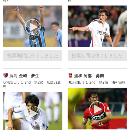
崎Ｆ
和
投票期間は終了しました
投票期間は終了しました
鹿島
金崎 夢生
浦和
阿部 勇樹
明治安田Ｊ１ 2nd 第2節 広島vs鹿
明治安田Ｊ１ 2nd 第2節 浦和vs柏
島