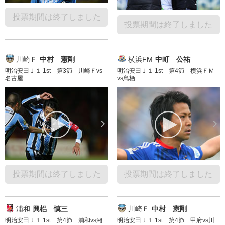
投票期間は終了しました
投票期間は終了しました
川崎Ｆ
中村 憲剛
横浜FM
中町 公祐
明治安田Ｊ１ 1st 第3節 川崎Ｆvs
明治安田Ｊ１ 1st 第4節 横浜ＦＭ
名古屋
vs鳥栖
投票期間は終了しました
投票期間は終了しました
浦和
興梠 慎三
川崎Ｆ
中村 憲剛
明治安田Ｊ１ 1st 第4節 浦和vs湘
明治安田Ｊ１ 1st 第4節 甲府vs川