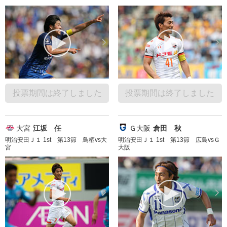
投票期間は終了しました
投票期間は終了しました
大宮
江坂 任
Ｇ大阪
倉田 秋
明治安田Ｊ１ 1st 第13節 鳥栖vs大
明治安田Ｊ１ 1st 第13節 広島vsＧ
宮
大阪