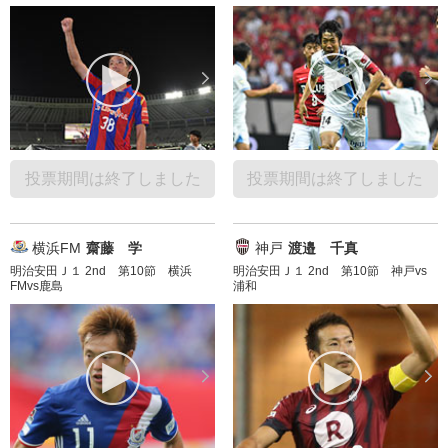
投票期間は終了しました
投票期間は終了しました
横浜FM
齋藤 学
神戸
渡邉 千真
明治安田Ｊ１ 2nd 第10節 横浜
明治安田Ｊ１ 2nd 第10節 神戸vs
FMvs鹿島
浦和