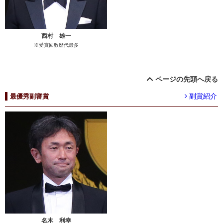
西村 雄一
※受賞回数歴代最多
ページの先頭へ戻る
副賞紹介
最優秀副審賞
名木 利幸