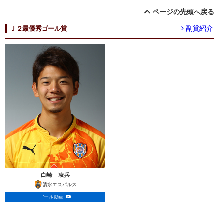
ページの先頭へ戻る
副賞紹介
Ｊ２最優秀ゴール賞
白崎 凌兵
清水エスパルス
ゴール動画