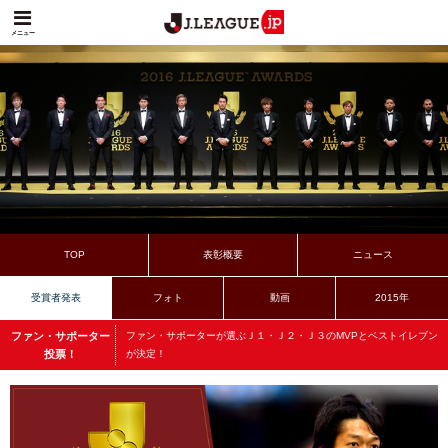
メニュー
TOP
表彰概要
ニュース
受賞者発表
フォト
動画
2015年
ファン・サポーター
ファン・サポーターが選ぶＪ１・Ｊ２・Ｊ３のMVPとベストイレブン
投票！
が決定！