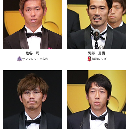
塩谷 司
阿部 勇樹
サンフレッチェ広島
浦和レッズ