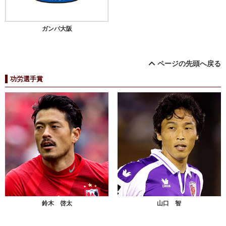
ガンバ大阪
ページの先頭へ戻る
功労選手賞
鈴木 啓太
山口 智