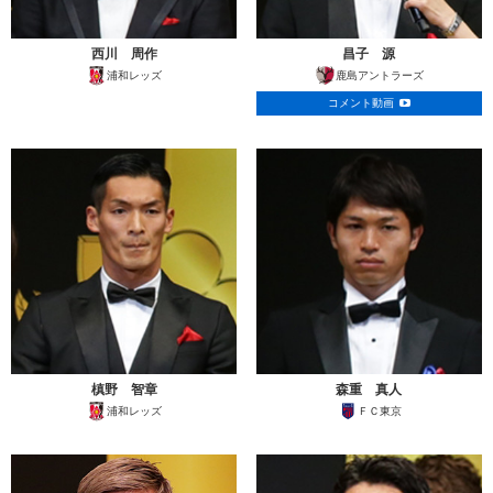
西川 周作
昌子 源
浦和レッズ
鹿島アントラーズ
コメント動画
槙野 智章
森重 真人
浦和レッズ
ＦＣ東京