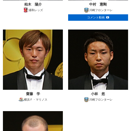
柏木 陽介
中村 憲剛
浦和レッズ
川崎フロンターレ
コメント動画
齋藤 学
小林 悠
横浜Ｆ・マリノス
川崎フロンターレ