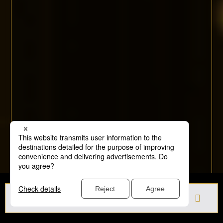
■ 提供社
株式会社モルテン
■ 賞品紹介
Ｊリーグ公式用具として認められた「ホイッスル
（VALKEEN）」をモチーフに製作。銀色に輝くホイッスル
は、上空から見下ろすかのような、微細な動きも捉える鋭い
目と判断力、そして急降下するハヤブサのごとく空気を切り
裂く様を表現。審判員はゲームをコントロールする｢公平性｣
の象徴であり、ホイッスルはその意思と感情を表現するコミ
ュニケーションツールである。
■ VALK + KEEN
ハヤブサ(オランダ語でVALK)をモチーフにしたシャープなフ
ォルムは、ピッチを鋭い(英語でKEEN)視線で見渡す審判員
の姿を象徴するものである。そして、VALKEENという名前
には、勇者を讃える戦場の女神バルキリーのイメージを込め
た。
賞を選択してください