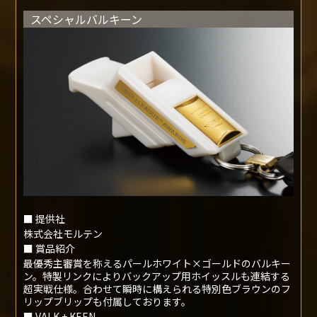
■ 提供社
株式会社モルテン
■ 賞品紹介
Ｊリーグ公式用具として認められた「ホイッスル
（VALKEEN）」をモチーフに製作。 ゴールドに輝くホイッ
スルは、上空から見下ろすかのような、微細な動きも捉える
鋭い目と判断力、そして急降下するハヤブサのごとく空気を
切り裂く様を表現。 審判員はゲームをコントロールする｢公
平性｣の象徴であり、ホイッスルはその意思と感情を表現す
るコミュニケーションツールである。
■ VALK + KEEN
ハヤブサ(オランダ語でVALK)をモチーフにしたシャープなフ
ォルムは、ピッチを鋭い(英語でKEEN)視線で見渡す審判員
の姿を象徴するものである。そして、VALKEENという名前
には、勇者を讃える戦場の女神バルキリーのイメージを込め
た。
スペシャルバルキーン