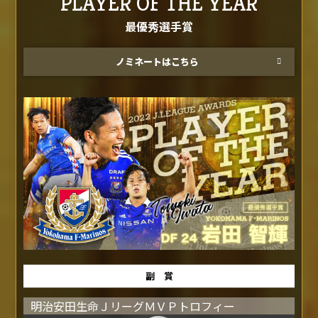
PLAYER OF THE YEAR
最優秀選手賞
ノミネートはこちら
副 賞
明治安田生命ＪリーグＭＶＰトロフィー