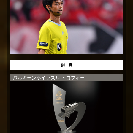
た。
ASSISTANT REFEREE OF THE
YEAR
最優秀副審賞
聳城 巧 氏