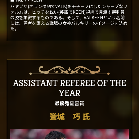
■ 提供社
株式会社モルテン
■ 賞品紹介
最優秀主審賞を称えるパールホワイト×ゴールドのバルキー
ン。特製リンクによりバックアップ用ホイッスルも連結する
超実戦仕様。合わせて瞬時に構えられる特別色ブラウンのフ
リップブリップも付属しております。
■ VALK + KEEN
ハヤブサ(オランダ語でVALK)をモチーフにしたシャープなフ
ォルムは、ピッチを鋭い(英語でKEEN)視線で見渡す審判員
の姿を象徴するものである。そして、VALKEENという名前
には、勇者を讃える戦場の女神バルキリーのイメージを込め