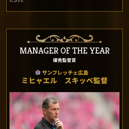
■ 提供社
ルートインジャパン株式会社
■ 賞品紹介
ルートインホテルズは、『応援します。がんばるすべての人
を』をコンセプトに、Ｊリーグトップパートナーとして、ク
ラブ・ファン・サポーターの皆様を支援して参りました。本
年も、Jリーグの白熱した試合は、私たちは勿論、多くの方
にたくさんの勇気と感動を与えてくれました。そのリーグの
盛り上がりを支える監督の皆様のご尽力に心からの敬意を表
し、『往復航空券付き：グランヴィリオリゾートサイパン：
スイートルーム：ペア4泊5日の旅』を進呈いたします。直行
便で行ける南の島サイパンで、癒しのひとときをお過ごしく
ださい。