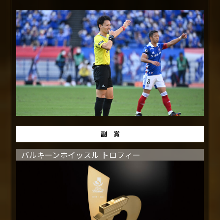
副賞として、『dポイント200,000ポイント』を贈呈いたしま
す。dポイントは、Ｊリーグチケットなどのネットのお店や
街のお店でのお買い物にご利用いただける、おトクで便利な
ポイントサービスです。dポイントでのお買い物で、シーズ
ンでお疲れになった体と心を癒していただければと思いま
す。
REFEREE OF THE YEAR
最優秀主審賞
佐藤 隆治 氏