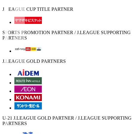
J.LEAGUE CUP TITLE PARTNER
SPORTS PROMOTION PARTNER / J.LEAGUE SUPPORTING
PARTNERS
J.LEAGUE GOLD PARTNERS
U-21 J.LEAGUE GOLD PARTNER / J.LEAGUE SUPPORTING
PARTNERS