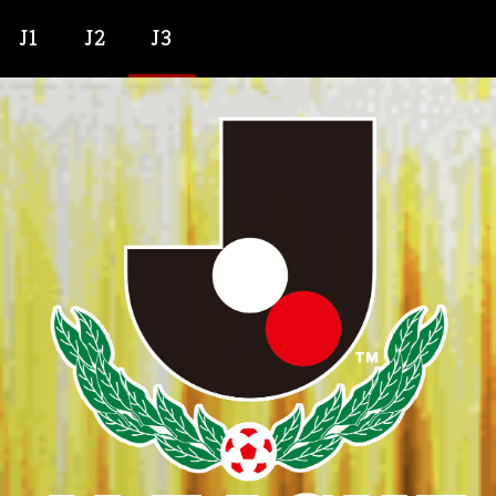
J1
J2
J3