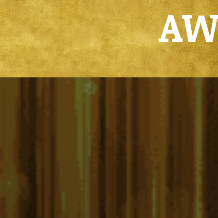
AW
最優秀選手賞（J3
優勝