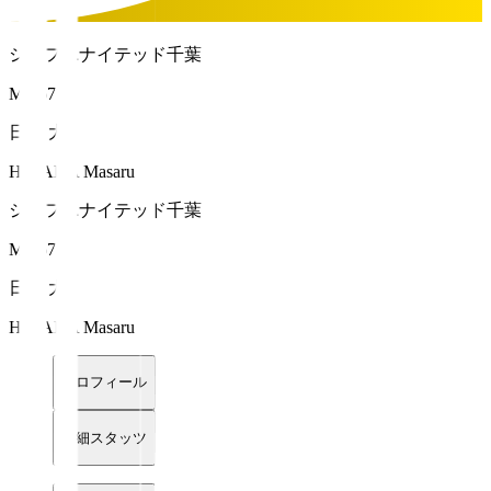
ジェフユナイテッド千葉
MF 67
日高 大
HIDAKA Masaru
ジェフユナイテッド千葉
MF 67
日高 大
HIDAKA Masaru
プロフィール
詳細スタッツ