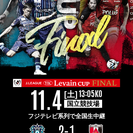
11.4
13:05KO
[土]
国立競技場
フジテレビ系列で全国生中継
2-1