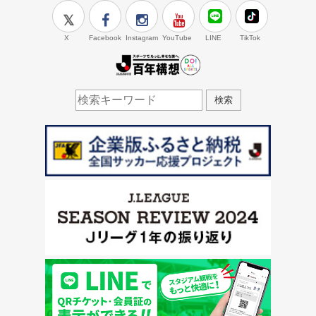
X
Facebook
Instagram
YouTube
LINE
TikTok
J.LEAGUE百年構想
検索