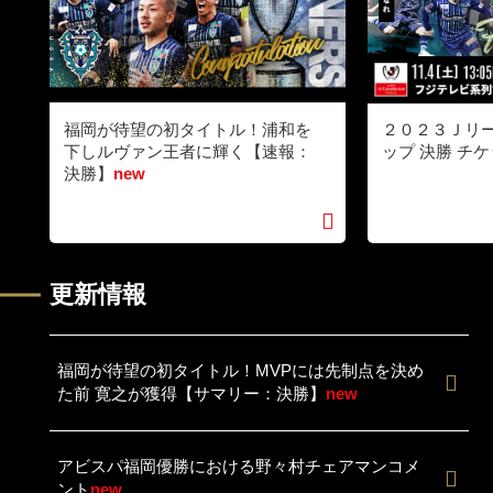
福岡が待望の初タイトル！浦和を
２０２３Ｊリー
下しルヴァン王者に輝く【速報：
ップ 決勝 チ
決勝】
new
更新情報
福岡が待望の初タイトル！MVPには先制点を決め
た前 寛之が獲得【サマリー：決勝】
new
アビスパ福岡優勝における野々村チェアマンコメ
ント
new