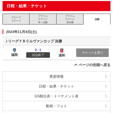
日程・結果・チケット
プライム
プライム
グループ
ステージ
ステージ
決勝
ステージ
準々決勝
準決勝
2023年11月4日(土)
ＪリーグＹＢＣルヴァンカップ 決勝
2 - 1
アビスパ福岡
浦和レッズ
チケットを買う
福岡
試合終了
浦和
ページの先頭へ戻る
更新情報
日程・結果・チケット
GS順位表・トーナメント表
動画・フォト