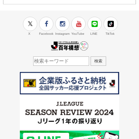
X
Facebook
Instagram
YouTube
LINE
TikTok
J.LEAGUE百年構想
検索