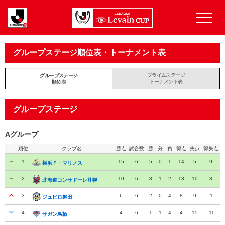
グループステージ順位表・トーナメント表
プライムステージ
グループステージ
トーナメント表
順位表
グループステージ
Aグループ
順位
クラブ名
勝点
試合数
勝
分
負
得点
失点
得失点
1
15
6
5
0
1
14
5
9
横浜Ｆ・マリノス
横浜Ｆ・マリノス
2
10
6
3
1
2
13
10
3
北海道コンサドーレ札幌
北海道コンサドーレ札幌
3
6
6
2
0
4
8
9
-1
ジュビロ磐田
ジュビロ磐田
4
4
6
1
1
4
4
15
-11
サガン鳥栖
サガン鳥栖