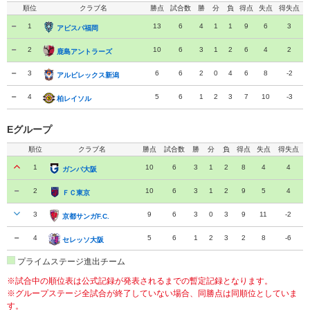
順位
クラブ名
勝点
試合数
勝
分
負
得点
失点
得失点
1
13
6
4
1
1
9
6
3
アビスパ福岡
アビスパ福岡
2
10
6
3
1
2
6
4
2
鹿島アントラーズ
鹿島アントラーズ
3
6
6
2
0
4
6
8
-2
アルビレックス新潟
アルビレックス新潟
4
5
6
1
2
3
7
10
-3
柏レイソル
柏レイソル
Eグループ
順位
クラブ名
勝点
試合数
勝
分
負
得点
失点
得失点
1
10
6
3
1
2
8
4
4
ガンバ大阪
ガンバ大阪
2
10
6
3
1
2
9
5
4
ＦＣ東京
ＦＣ東京
3
9
6
3
0
3
9
11
-2
京都サンガF.C.
京都サンガF.C.
4
5
6
1
2
3
2
8
-6
セレッソ大阪
セレッソ大阪
プライムステージ進出チーム
※試合中の順位表は公式記録が発表されるまでの暫定記録となります。
※グループステージ全試合が終了していない場合、同勝点は同順位としていま
す。