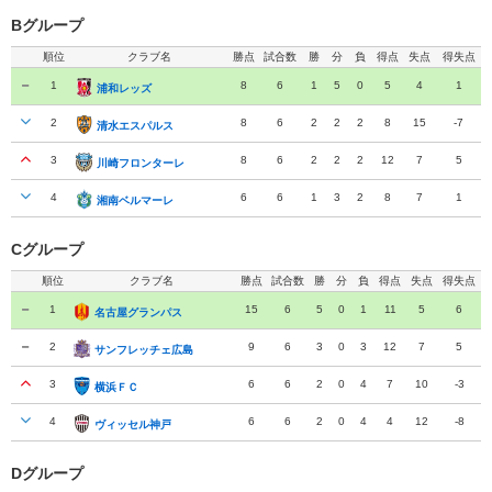
Bグループ
順位
クラブ名
勝点
試合数
勝
分
負
得点
失点
得失点
1
8
6
1
5
0
5
4
1
浦和レッズ
浦和レッズ
2
8
6
2
2
2
8
15
-7
清水エスパルス
清水エスパルス
3
8
6
2
2
2
12
7
5
川崎フロンターレ
川崎フロンターレ
4
6
6
1
3
2
8
7
1
湘南ベルマーレ
湘南ベルマーレ
Cグループ
順位
クラブ名
勝点
試合数
勝
分
負
得点
失点
得失点
1
15
6
5
0
1
11
5
6
名古屋グランパス
名古屋グランパス
2
9
6
3
0
3
12
7
5
サンフレッチェ広島
サンフレッチェ広島
3
6
6
2
0
4
7
10
-3
横浜ＦＣ
横浜ＦＣ
4
6
6
2
0
4
4
12
-8
ヴィッセル神戸
ヴィッセル神戸
Dグループ