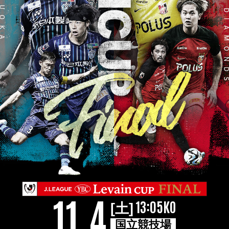
11.4
13:05KO
[土]
国立競技場