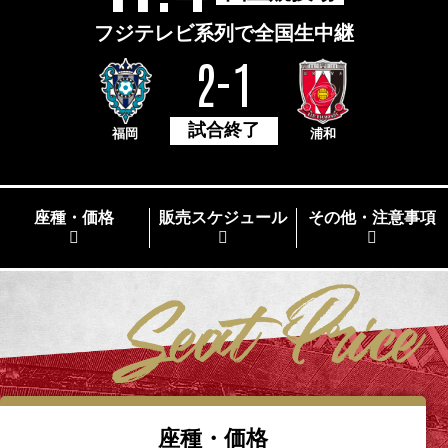
フジテレビ系列で全国生中継
2-1
試合終了
福岡
浦和
座種・価格
販売スケジュール
その他・注意事項
座種・価格