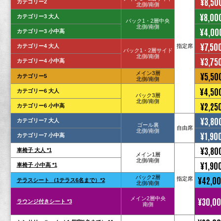
¥8,50
カテゴリー2
北側/南側
¥8,00
カテゴリー3 大人
バック1・2層中央
北側/南側
¥4,00
カテゴリー3 小中高
¥7,50
カテゴリー4 大人
指定席
バック1・2層サイド
北側/南側
¥3,75
カテゴリー4 小中高
メイン3層
¥5,50
カテゴリー5
北側/南側
¥4,50
カテゴリー6 大人
バック3層
北側/南側
¥2,25
カテゴリー6 小中高
¥3,80
カテゴリー7 大人
ゴール裏
自由席
北側/南側
¥1,90
カテゴリー7 小中高
¥3,80
車椅子 大人 *1
メイン1層
北側/南側
¥1,90
車椅子 小中高 *1
バック2層
¥42,0
指定席
テラスシート （1テラス6名まで）*2
北側/南側
メイン2層中央
¥30,0
ラウンジ付きシート *3
南側