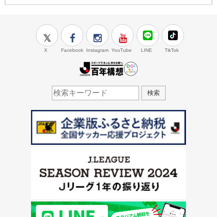
X
Facebook
Instagram
YouTube
LINE
TikTok
J.LEAGUE百年構想
検索