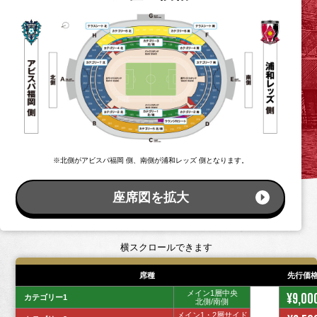
※北側がアビスパ福岡 側、南側が浦和レッズ 側となります。
座席図を拡大
横スクロールできます
席種
先行価
メイン1層中央
¥9,00
カテゴリー1
北側/南側
メイン1・2層サイド