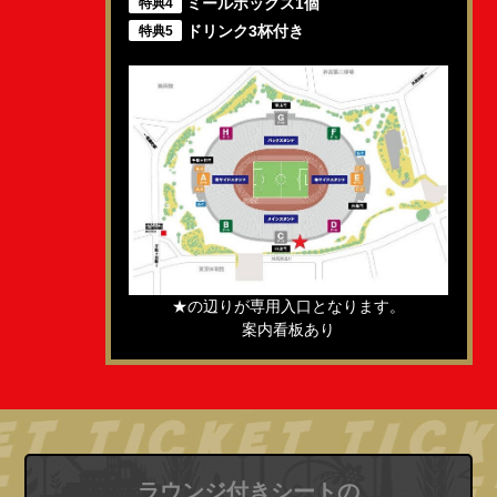
ミールボックス1個
特典4
ドリンク3杯付き
特典5
★の辺りが専用入口となります。
案内看板あり
ラウンジ付きシートの