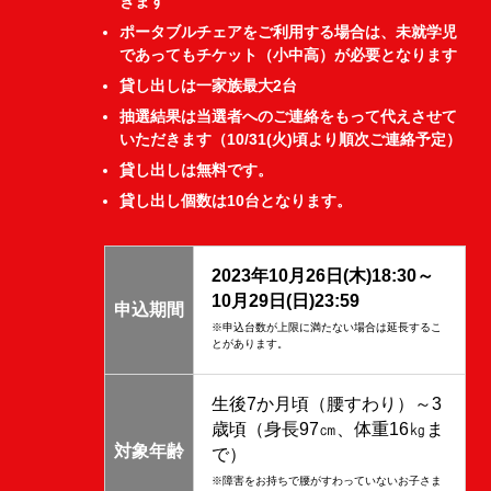
きます
ポータブルチェアをご利用する場合は、未就学児
であってもチケット（小中高）が必要となります
貸し出しは一家族最大2台
抽選結果は当選者へのご連絡をもって代えさせて
いただきます（10/31(火)頃より順次ご連絡予定）
貸し出しは無料です。
貸し出し個数は10台となります。
2023年10月26日(木)18:30～
10月29日(日)23:59
申込期間
※申込台数が上限に満たない場合は延長するこ
とがあります。
生後7か月頃（腰すわり）～3
歳頃（身長97㎝、体重16㎏ま
対象年齢
で）
※障害をお持ちで腰がすわっていないお子さま