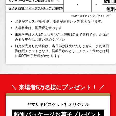
¥20,0
センサリールーム（１個室5名まで） *4
-
-
無料
お子さま向け「ポータブルチェア」貸出*5
※DP＝ダイナミックプライシング
北側がアビスパ福岡 側、南側が浦和レッズ 側となります。
入場料金は、消費税を含みます
未就学児は大人1名につきひざ上観戦1名まで無料です。お席が
必要な場合はお買い求めください
前売が完売した場合は、当日券は販売いたしません。また当日
券は紙チケットとなり、発券手数料としてチケット代金とは別
に400円の手数料がかかります
＼ 来場者5万名様にプレゼント！ ／
ヤマザキビスケット社オリジナル
特別パッケージお菓子プレゼント