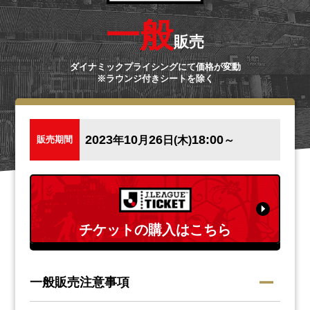
一般
販売
ダイナミックプライシングにて価格が変動
※ラウンジ付きシートを除く
2023
10
26
18:00
年
月
日(木)
～
販売期間
チケットの購入はこちら
一般販売注意事項