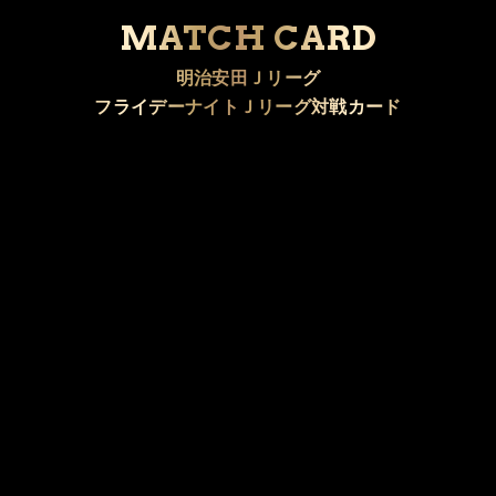
MATCH CARD
明治安田Ｊリーグ
フライデーナイトＪリーグ対戦カード
FC大阪
栃木SC
花園
試合詳細
イベント情報