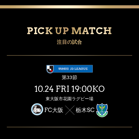
PICK UP MATCH
注目の試合
第33節
10.24 FRI 19:00KO
東大阪市花園ラグビー場
FC大阪
栃木SC