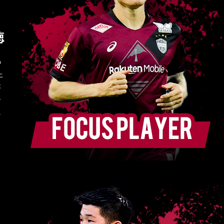
徳
の
上
存
ー
に
。