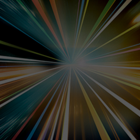
FC大阪
栃木SC
Ｅピース
イベント情報
試合詳細
神戸
鹿島
たけびし