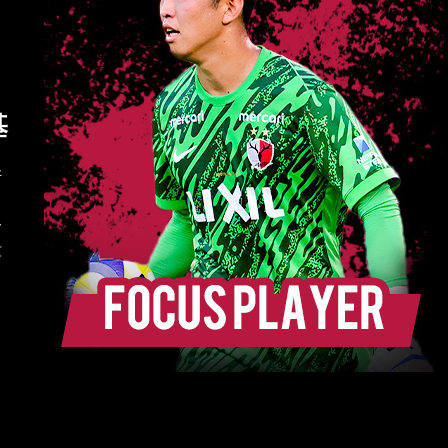
基
好
ら
ー
攻
。