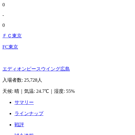
0
-
0
ＦＣ東京
FC東京
エディオンピースウイング広島
入場者数
:
25,728人
天候
:
晴
｜
気温
:
24.7℃
｜
湿度
:
55%
サマリー
ラインナップ
戦評