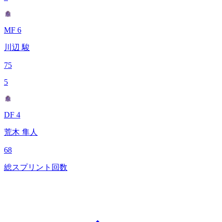
MF 6
川辺 駿
75
5
DF 4
荒木 隼人
68
総スプリント回数