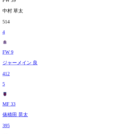
FW 39
中村 草太
514
4
FW 9
ジャーメイン 良
412
5
MF 33
俵積田 晃太
395