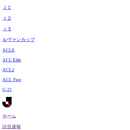
Ｊ１
Ｊ２
Ｊ３
ルヴァンカップ
ACLE
ACL Elite
ACL2
ACL Two
U-21
ホーム
試合速報