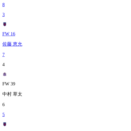
8
3
FW 16
佐藤 恵允
7
4
FW 39
中村 草太
6
5