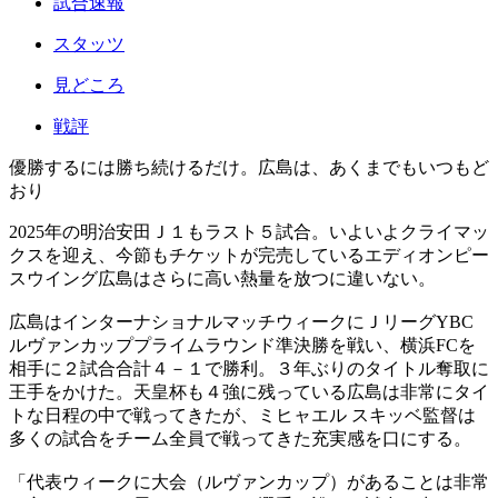
試合速報
スタッツ
見どころ
戦評
優勝するには勝ち続けるだけ。広島は、あくまでもいつもど
おり
2025年の明治安田Ｊ１もラスト５試合。いよいよクライマッ
クスを迎え、今節もチケットが完売しているエディオンピー
スウイング広島はさらに高い熱量を放つに違いない。
広島はインターナショナルマッチウィークにＪリーグYBC
ルヴァンカッププライムラウンド準決勝を戦い、横浜FCを
相手に２試合合計４－１で勝利。３年ぶりのタイトル奪取に
王手をかけた。天皇杯も４強に残っている広島は非常にタイ
トな日程の中で戦ってきたが、ミヒャエル スキッベ監督は
多くの試合をチーム全員で戦ってきた充実感を口にする。
「代表ウィークに大会（ルヴァンカップ）があることは非常