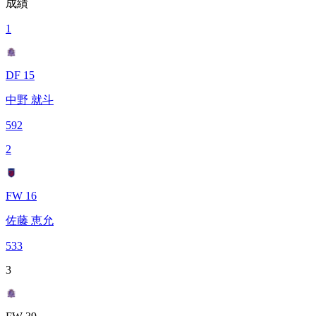
成績
1
DF 15
中野 就斗
592
2
FW 16
佐藤 恵允
533
3