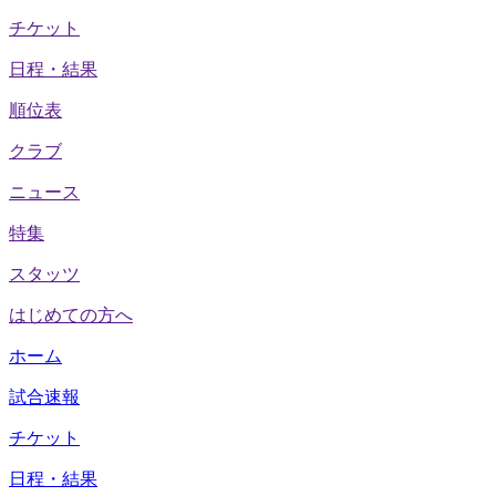
チケット
日程・結果
順位表
クラブ
ニュース
特集
スタッツ
はじめての方へ
ホーム
試合速報
チケット
日程・結果