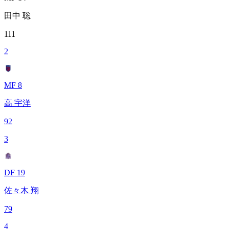
田中 聡
111
2
MF 8
高 宇洋
92
3
DF 19
佐々木 翔
79
4