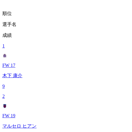
順位
選手名
成績
1
FW 17
木下 康介
9
2
FW 19
マルセロ ヒアン