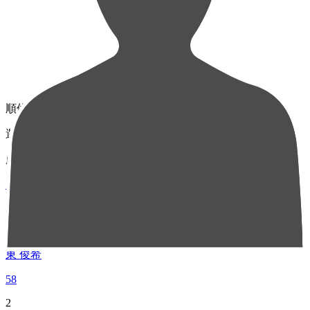
順位
選手名
成績
1
MF 24
東 俊希
58
2