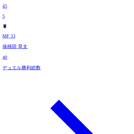
45
5
MF 33
俵積田 晃太
40
デュエル勝利総数