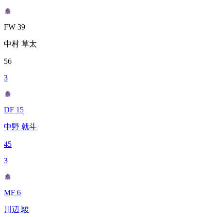
FW 39
中村 草太
56
3
DF 15
中野 就斗
45
3
MF 6
川辺 駿