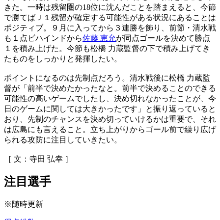
きた。一時は残留圏の18位に沈んだことを踏まえると、今節
で勝てばＪ１残留が確定する可能性がある状況にあることは
ポジティブ。９月に入ってから３連勝を飾り、前節・清水戦
も１点ビハインドから
佐藤 恵允
が同点ゴールを決めて勝点
１を積み上げた。今節も松橋 力蔵監督の下で積み上げてき
たものをしっかりと発揮したい。
ポイントになるのは先制点だろう。清水戦後に松橋 力蔵監
督が「前半で決めたかったなと。前半で決めることのできる
可能性の高いゲームでしたし、決め切れなかったことが、今
日のゲームに関しては大きかったです」と振り返っていると
おり、先制のチャンスを決め切っていけるかは重要で、それ
は広島にも言えること。立ち上がりからゴール前で繰り広げ
られる攻防に注目していきたい。
［ 文：寺田 弘幸 ］
注目選手
※随時更新