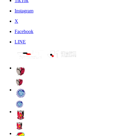
TikTok
Instagram
X
Facebook
LINE