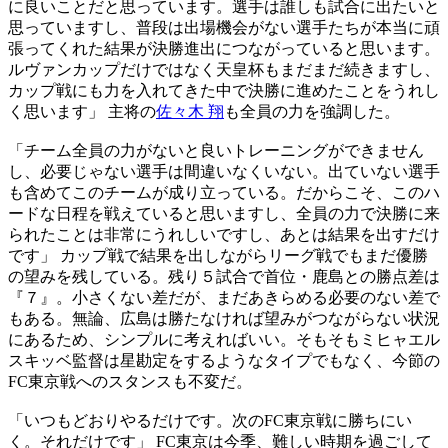
に良いことだと思っています。選手は誰しも試合に出たいと
思っていますし、普段は出場機会がない選手たちが本当に頑
張ってくれた結果が決勝進出につながっていると思います。
ルヴァンカップだけではなく天皇杯もまだまだ続きますし、
カップ戦にも力を入れてきた中で決勝に進めたことをうれし
く思います」 主将の
佐々木 翔
も全員の力を強調した。
「チーム全員の力がないと良いトレーニングができません
し、必要じゃない選手は間違いなくいない。出ていない選手
も含めてこのチームが成り立っている。だからこそ、このハ
ードな日程を戦えていると思いますし、全員の力で決勝に来
られたことは非常にうれしいですし、あとは結果を出すだけ
です」 カップ戦で結果を出しながらリーグ戦でもまだ優勝
の望みを残している。残り５試合で首位・鹿島との勝点差は
『７』。小さくない差だが、まだあきらめる必要のない差で
もある。無論、広島は勝たなければ望みがつながらない状況
にあるため、シンプルに考えればいい。そもそもミヒャエル
スキッベ監督は星勘定をするようなタイプでもなく、今節の
FC東京戦へのスタンスも不変だ。
「いつもどおりやるだけです。次のFC東京戦に勝ちにい
く。それだけです」 FC東京は今季、難しい時期を過ごして