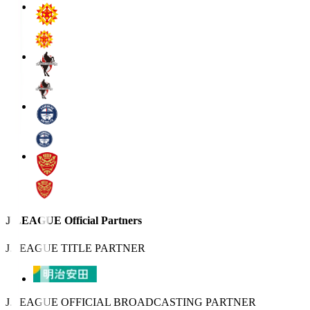
J.LEAGUE Official Partners
J.LEAGUE TITLE PARTNER
J.LEAGUE OFFICIAL BROADCASTING PARTNER