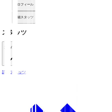
プロフィール
詳細スタッツ
スタッツ
2026/27
詳細スタッツ