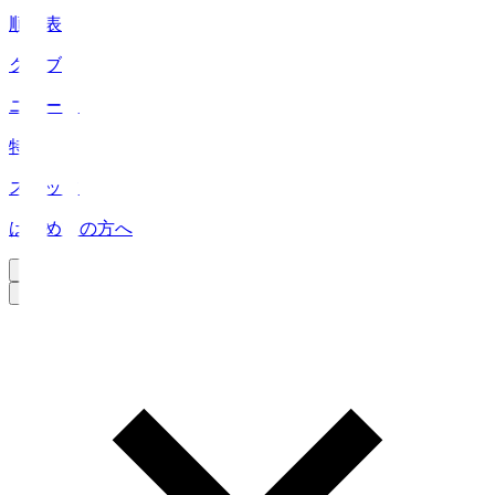
順位表
クラブ
ニュース
特集
スタッツ
はじめての方へ