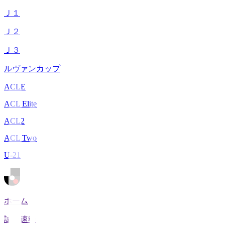
Ｊ１
Ｊ２
Ｊ３
ルヴァンカップ
ACLE
ACL Elite
ACL2
ACL Two
U-21
ホーム
試合速報