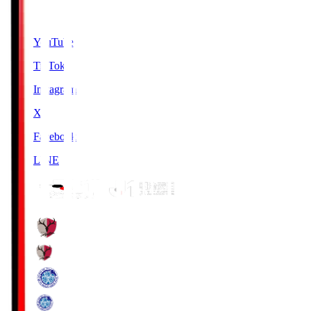
SNS
YouTube
TikTok
Instagram
X
Facebook
LINE