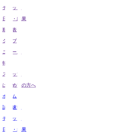
チケット
日程・結果
順位表
クラブ
ニュース
特集
スタッツ
はじめての方へ
ホーム
試合速報
チケット
日程・結果