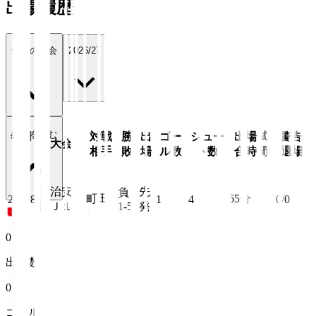
出場履歴
全ての大会
2026/27
続きを読む
年月
対戦
勝
出
ゴー
シュー
出場試
警告/
大会
日
相手
敗
場
ル数
ト数
合時間
退場
明治安
先
負
町田
65
分
26/8/8
1
4
0/0
田Ｊ１
1-5
発
0
出場数
0
ゴール