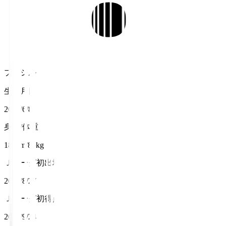
ブラジル
生年月日
2002/6/8
身長/体重
189cm/86kg
Ｊリーグ初出場
2022/8/27
Ｊリーグ初得点
2022/9/24