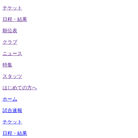
チケット
日程・結果
順位表
クラブ
ニュース
特集
スタッツ
はじめての方へ
ホーム
試合速報
チケット
日程・結果