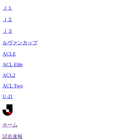
Ｊ１
Ｊ２
Ｊ３
ルヴァンカップ
ACLE
ACL Elite
ACL2
ACL Two
U-21
ホーム
試合速報