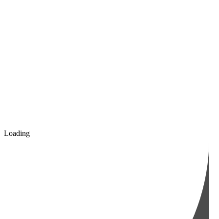
Loading