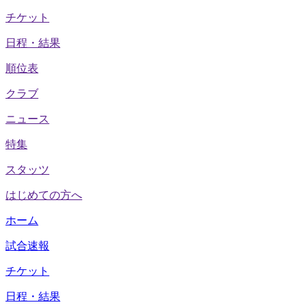
チケット
日程・結果
順位表
クラブ
ニュース
特集
スタッツ
はじめての方へ
ホーム
試合速報
チケット
日程・結果