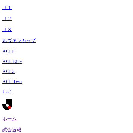
Ｊ１
Ｊ２
Ｊ３
ルヴァンカップ
ACLE
ACL Elite
ACL2
ACL Two
U-21
ホーム
試合速報