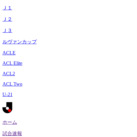
Ｊ１
Ｊ２
Ｊ３
ルヴァンカップ
ACLE
ACL Elite
ACL2
ACL Two
U-21
ホーム
試合速報