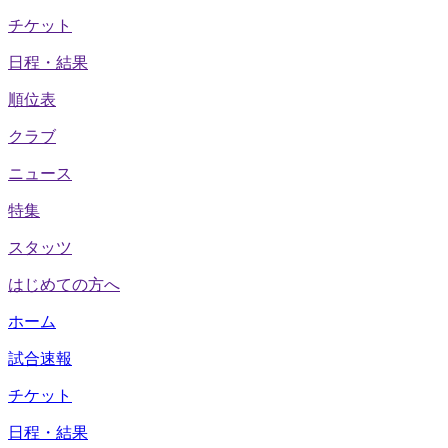
チケット
日程・結果
順位表
クラブ
ニュース
特集
スタッツ
はじめての方へ
ホーム
試合速報
チケット
日程・結果