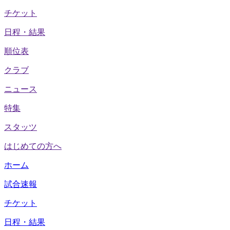
チケット
日程・結果
順位表
クラブ
ニュース
特集
スタッツ
はじめての方へ
ホーム
試合速報
チケット
日程・結果