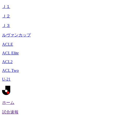
Ｊ１
Ｊ２
Ｊ３
ルヴァンカップ
ACLE
ACL Elite
ACL2
ACL Two
U-21
ホーム
試合速報