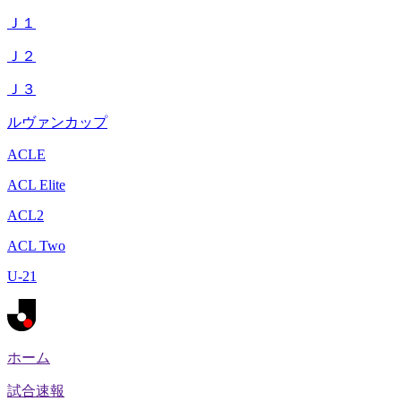
Ｊ１
Ｊ２
Ｊ３
ルヴァンカップ
ACLE
ACL Elite
ACL2
ACL Two
U-21
ホーム
試合速報