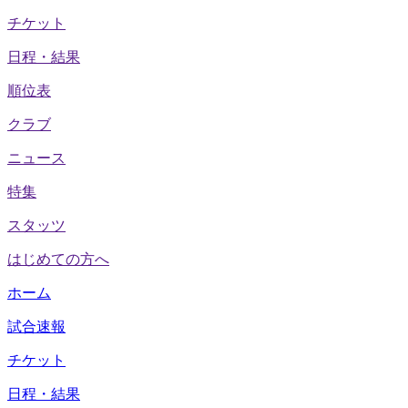
チケット
日程・結果
順位表
クラブ
ニュース
特集
スタッツ
はじめての方へ
ホーム
試合速報
チケット
日程・結果