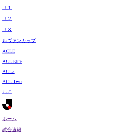
Ｊ１
Ｊ２
Ｊ３
ルヴァンカップ
ACLE
ACL Elite
ACL2
ACL Two
U-21
ホーム
試合速報