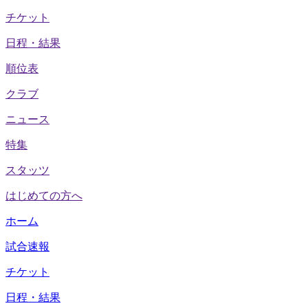
チケット
日程・結果
順位表
クラブ
ニュース
特集
スタッツ
はじめての方へ
ホーム
試合速報
チケット
日程・結果