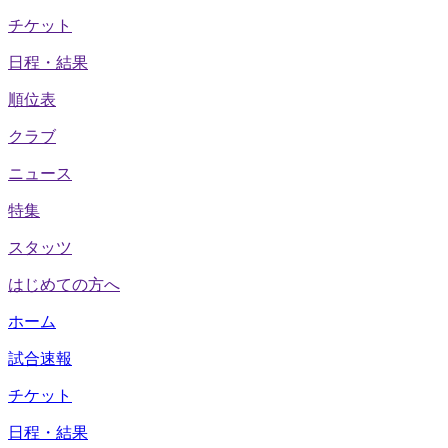
チケット
日程・結果
順位表
クラブ
ニュース
特集
スタッツ
はじめての方へ
ホーム
試合速報
チケット
日程・結果