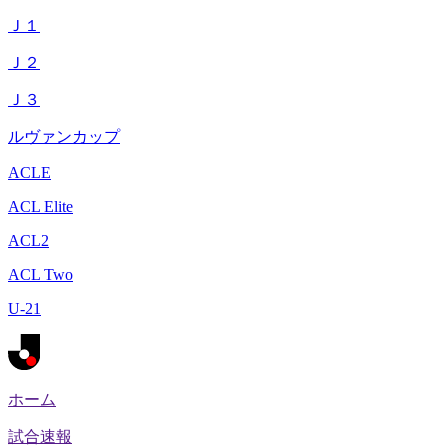
Ｊ１
Ｊ２
Ｊ３
ルヴァンカップ
ACLE
ACL Elite
ACL2
ACL Two
U-21
ホーム
試合速報