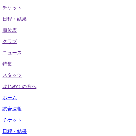
チケット
日程・結果
順位表
クラブ
ニュース
特集
スタッツ
はじめての方へ
ホーム
試合速報
チケット
日程・結果