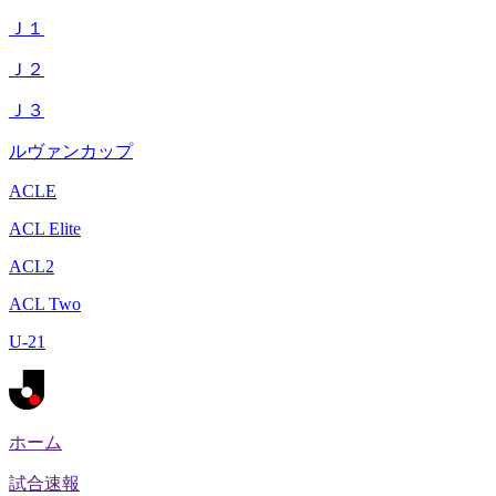
Ｊ１
Ｊ２
Ｊ３
ルヴァンカップ
ACLE
ACL Elite
ACL2
ACL Two
U-21
ホーム
試合速報