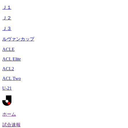
Ｊ１
Ｊ２
Ｊ３
ルヴァンカップ
ACLE
ACL Elite
ACL2
ACL Two
U-21
ホーム
試合速報