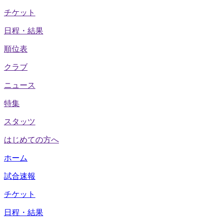
チケット
日程・結果
順位表
クラブ
ニュース
特集
スタッツ
はじめての方へ
ホーム
試合速報
チケット
日程・結果