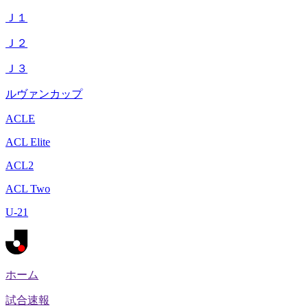
Ｊ１
Ｊ２
Ｊ３
ルヴァンカップ
ACLE
ACL Elite
ACL2
ACL Two
U-21
ホーム
試合速報