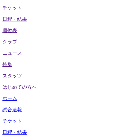
チケット
日程・結果
順位表
クラブ
ニュース
特集
スタッツ
はじめての方へ
ホーム
試合速報
チケット
日程・結果