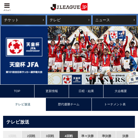
メニュー
チケット
テレビ
ニュース
TOP
更新情報
日程・結果
大会概要
テレビ放送
歴代優勝チーム
トーナメント表
テレビ放送
1回戦
2回戦
3回戦
4回戦
準々決勝
準決勝
決勝