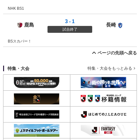
NHK BS1
3 - 1
鹿島
長崎
鹿島アントラーズ
Ｖ・フ
試合終了
BSスカパー！
ページの先頭へ戻る
特集・大会
特集・大会をもっとみる