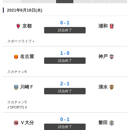
2021年8月18日(水)
0 - 1
京都
浦和
京都サンガF.C.
浦和レ
試合終了
スポーツライブ＋
1 - 0
名古屋
神戸
名古屋グランパス
ヴィッ
試合終了
スカチャン6
2 - 1
川崎Ｆ
清水
川崎フロンターレ
清水エ
試合終了
スカチャン5
J SPORTS 4
0 - 1
Ｖ大分
磐田
ヴェルスパ大分
ジュビ
試合終了