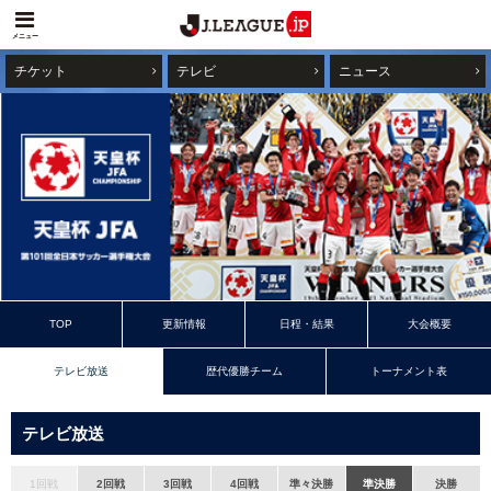
メニュー
チケット
テレビ
ニュース
TOP
更新情報
日程・結果
大会概要
テレビ放送
歴代優勝チーム
トーナメント表
テレビ放送
1回戦
2回戦
3回戦
4回戦
準々決勝
準決勝
決勝