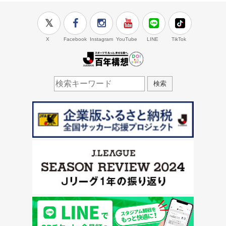
X
Facebook
Instagram
YouTube
LINE
TikTok
J.LEAGUE百年構想
検索