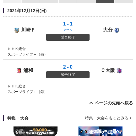
2021年12月12日(日)
1 - 1
川崎Ｆ
大分
川崎フロンターレ
大分ト
(4 PK 5)
試合終了
ＮＨＫ総合
スポーツライブ＋（録）
2 - 0
浦和
Ｃ大阪
浦和レッズ
セレッ
試合終了
ＮＨＫ総合
スポーツライブ＋（録）
ページの先頭へ戻る
特集・大会
特集・大会をもっとみる