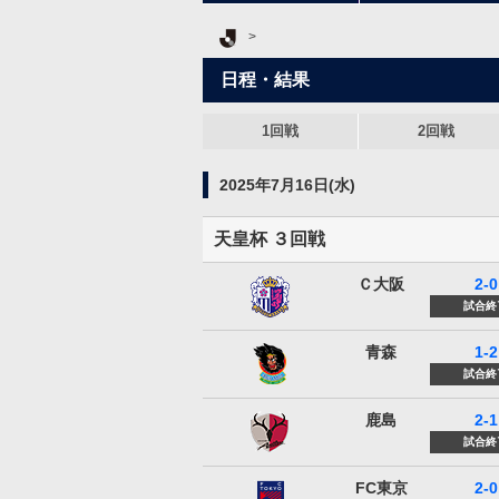
Ｊリーグ TOP
日程・結果
1回戦
2回戦
2025年7月16日(水)
天皇杯 ３回戦
セレッソ大阪
Ｃ大阪
2-0
試合終
ラインメール青森
青森
1-2
試合終
鹿島アントラーズ
鹿島
2-1
試合終
ＦＣ東京
FC東京
2-0