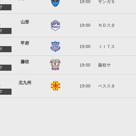
19:00
サンガＳ
)
了
モンテディオ山形
山形
19:00
ＮＤスタ
)
了
ヴァンフォーレ甲府
甲府
19:00
ＪＩＴス
了
藤枝ＭＹＦＣ
藤枝
19:00
藤枝サ
了
ギラヴァンツ北九州
北九州
19:00
ベススタ
)
了