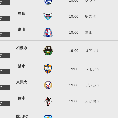
19:00
クラド
了
サガン鳥栖
鳥栖
19:00
駅スタ
了
カターレ富山
富山
19:00
富山
了
ＳＣ相模原
相模原
19:00
Ｕ等々力
)
了
清水エスパルス
清水
19:00
レモンＳ
了
東洋大学
東洋大
19:00
デンカＳ
了
ロアッソ熊本
熊本
19:00
えがおＳ
了
横浜ＦＣ
横浜FC