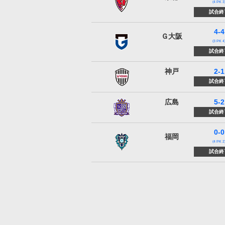
(4 PK 3
試合終
4-4
ガンバ大阪
Ｇ大阪
(3 PK 4
試合終
ヴィッセル神戸
神戸
2-1
試合終
サンフレッチェ広島
広島
5-2
試合終
0-0
アビスパ福岡
福岡
(4 PK 2
試合終