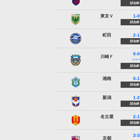
試合終
東京ヴェルディ
東京Ｖ
1-0
試合終
ＦＣ町田ゼルビア
町田
2-1
試合終
0-0
川崎フロンターレ
川崎Ｆ
(1 PK 3
試合終
湘南ベルマーレ
湘南
0-1
試合終
アルビレックス新潟
新潟
1-2
試合終
名古屋グランパス
名古屋
2-1
試合終
3-3
京都サンガF.C.
京都