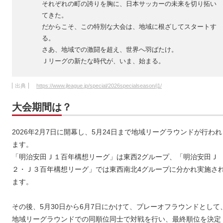
それぞれの町の誇りを胸に、日本サッカーの未来を切り拓い
てきた。
だからこそ、この特別な大会は、地域に根ざしてスタートす
る。
さあ、地域での激闘を超え、世界へ羽ばたけ。
Ｊリーグの新たな時代が、いま、始まる。
出典
https://www.jleague.jp/special/2026specialseason/j1/
大会期間は？
2026年2月7日に開幕し、5月24日まで地域リーグラウンドが行われ
ます。
「明治安田Ｊ１百年構想リーグ」は東西2グループ、「明治安田Ｊ
２・Ｊ３百年構想リーグ」では東西南北4グループに分かれ実施さ
ます。
その後、5月30日から6月7日にかけて、プレーオフラウンドとして
地域リーグラウンドでの同順位同士で対戦を行い、最終順位を決定