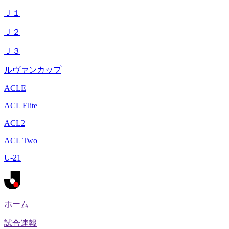
Ｊ１
Ｊ２
Ｊ３
ルヴァンカップ
ACLE
ACL Elite
ACL2
ACL Two
U-21
ホーム
試合速報