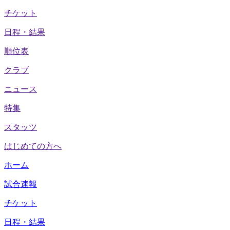
チケット
日程・結果
順位表
クラブ
ニュース
特集
スタッツ
はじめての方へ
ホーム
試合速報
チケット
日程・結果