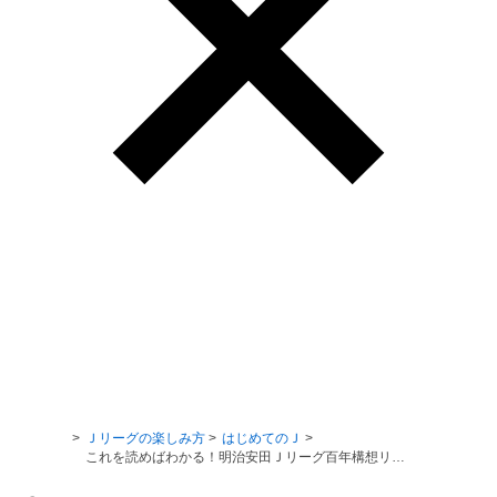
Ｊリーグ TOP
Ｊリーグの楽しみ方
はじめてのＪ
これを読めばわかる！明治安田Ｊリーグ百年構想リーグってどんな大会？