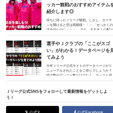
ッカー観戦のおすすめアイテム
紹介します◎
待ちに待ったＪリーグ観戦。しかし、カーテ
ンを開けると空は雨模様・・・ 「せっかくの
試合日なのに・・・」 でも、大丈夫！心配は
必要ありません◎ 雨の日だって、Ｊリーグの
試合は楽しめます！ 雨の日に必須のアイテム
選手やＪクラブの「ここがスゴ
とおすすめアイテムを紹介します！
い」がわかる！データページを
てみよう
今年Ｊリーグ公式サイトのデータページがリ
ニューアルされたことをご存じでしょうか？
得点数やアシスト数だけでなく、タックル成
功数や空中戦勝利数など多岐にわたるランキ
ングを見ることができるようになりました! 
回は、そんなデータページからいくつかの項
Ｊリーグ公式SNSをフォローして最新情報をゲットしよ
目をご紹介します！
う！
公式X
公式Facebook