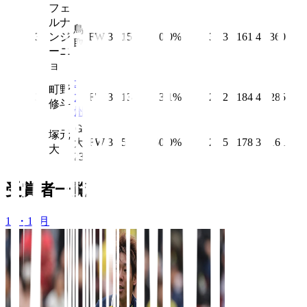
フェ
ルナ
鳥
3
ンジ
FW
3
15
8
20.0%
17
3
3
161
4
360
1
取
ーニ
ョ
北
町野
3
九
FW
3
13
5
23.1%
16
2
2
184
4
285
0
修斗
州
Ｇ
塚元
3
FW
3
5
4
60.0%
7
2
5
178
3
161
0
大
大
23
受賞者一覧
11・12
月