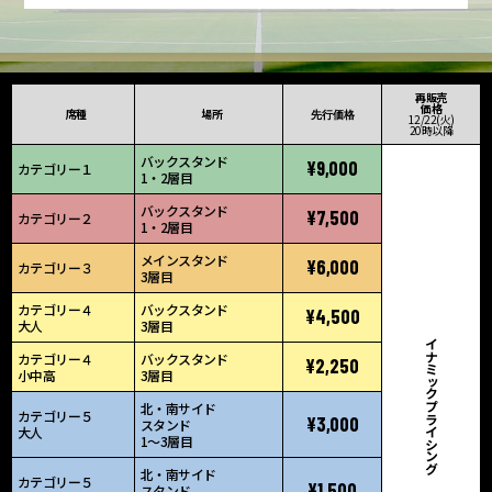
再販売
価格
席種
場所
先行価格
12/22(火)
20時以降
バックスタンド
¥9,000
カテゴリー１
1・2層目
バックスタンド
¥7,500
カテゴリー２
1・2層目
メインスタンド
¥6,000
カテゴリー３
3層目
カテゴリー４
バックスタンド
¥4,500
大人
3層目
ダイナミック
カテゴリー４
バックスタンド
¥2,250
小中高
3層目
北・南サイド
プライシング
カテゴリー５
¥3,000
スタンド
大人
1〜3層目
北・南サイド
カテゴリー５
¥1,500
スタンド