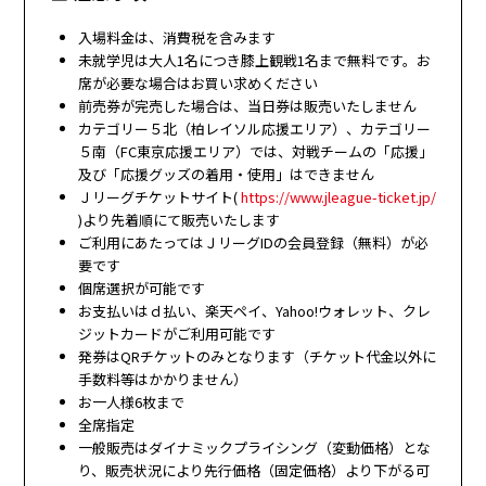
入場料金は、消費税を含みます
未就学児は大人1名につき膝上観戦1名まで無料です。お
席が必要な場合はお買い求めください
前売券が完売した場合は、当日券は販売いたしません
カテゴリー５北（柏レイソル応援エリア）、カテゴリー
５南（FC東京応援エリア）では、対戦チームの「応援」
及び「応援グッズの着用・使用」はできません
Ｊリーグチケットサイト(
https://www.jleague-ticket.jp/
)より先着順にて販売いたします
ご利用にあたってはＪリーグIDの会員登録（無料）が必
要です
個席選択が可能です
お支払いはｄ払い、楽天ペイ、Yahoo!ウォレット、クレ
ジットカードがご利用可能です
発券はQRチケットのみとなります（チケット代金以外に
手数料等はかかりません）
お一人様6枚まで
全席指定
一般販売はダイナミックプライシング（変動価格）とな
り、販売状況により先行価格（固定価格）より下がる可