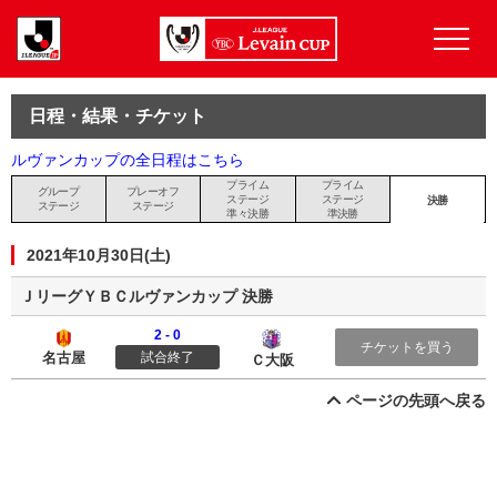
日程・結果・チケット
ルヴァンカップの全日程はこちら
プライム
プライム
グループ
プレーオフ
ステージ
ステージ
決勝
ステージ
ステージ
準々決勝
準決勝
2021年10月30日(土)
ＪリーグＹＢＣルヴァンカップ 決勝
2 - 0
名古屋グランパス
セレッソ大阪
チケットを買う
名古屋
試合終了
Ｃ大阪
ページの先頭へ戻る