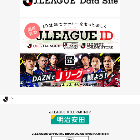
Ｊリーグ TOP