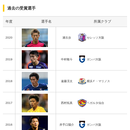
過去の受賞選手
年度
選手名
所属クラブ
セレッソ大阪
セレッソ大阪
2020
瀬古歩
ガンバ大阪
ガンバ大阪
2019
中村敬斗
横浜Ｆ・マリノス
横浜Ｆ・マリノス
2018
遠藤渓太
ベガルタ仙台
ベガルタ仙台
2017
西村拓真
ガンバ大阪
ガンバ大阪
2016
井手口陽介