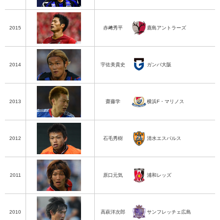
鹿島アントラーズ
鹿島アントラーズ
2015
赤﨑秀平
ガンバ大阪
ガンバ大阪
2014
宇佐美貴史
横浜F・マリノス
横浜F・マリノス
2013
齋藤学
清水エスパルス
清水エスパルス
2012
石毛秀樹
浦和レッズ
浦和レッズ
2011
原口元気
サンフレッチェ広島
サンフレッチェ広島
2010
高萩洋次郎