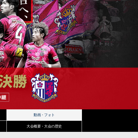
動画・フォト
大会
概要
・大会の
歴史