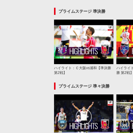
プライムステージ 準決勝
ハイライト：Ｃ大阪vs浦和【準決勝
ハイライト
第2戦】
勝 第2戦
プライムステージ 準々決勝