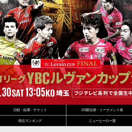
日程・結果・チケット
GS順位表・トーナメント表
得点ランキング
ニューヒーロー賞