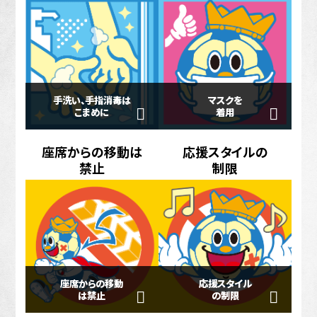
手洗い、手指消毒は
マスクを
こまめに
着用
座席からの移動は
応援スタイルの
禁止
制限
座席からの移動
応援スタイル
は禁止
の制限