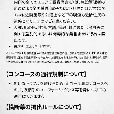
内側の全てのエリア※観客席含む）は、施設管理者の
定めにより全面禁煙（電子たばこ・無煙たばこ含む）で
す。尚、近隣施設や公道上などでの喫煙も近隣住民の
迷惑となりますのでご遠慮ください。
人種、肌の色、性別、言語、宗教、政治または出自等に
関する差別的あるいは侮辱的な発言または行為は禁
止です。
暴力行為は禁止です。
※Ｊリーグでは上記事項を含めた試合運営管理規程に基づき試合を運営いたします。試合運営
管理規程で定める禁止事項やセキュリティ上問題となる行為が行われた場合は、退場や入場禁
止等の処分に従っていただく場合があります。皆様のご理解とご協力をお願いいたします
【コンコースの通行規制について】
無用なトラブルを避けるため、両ゴール裏コンコースへ
の、対戦相手のユニフォーム・グッズ等を身につけての
通行はできません。
【横断幕の掲出ルールについて】