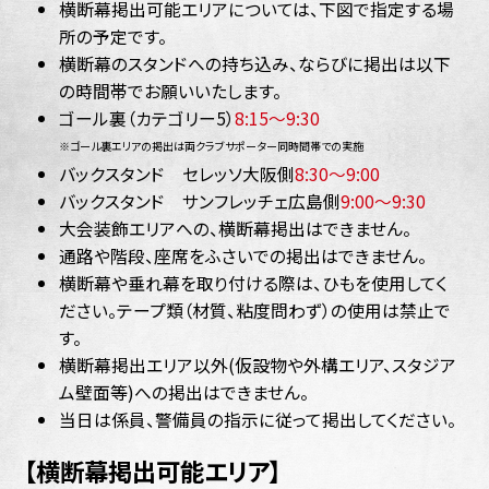
横断幕掲出可能エリアについては、下図で指定する場
所の予定です。
横断幕のスタンドへの持ち込み、ならびに掲出は以下
の時間帯でお願いいたします。
ゴール裏（カテゴリー5）
8:15～9:30
※ゴール裏エリアの掲出は両クラブサポーター同時間帯での実施
バックスタンド セレッソ大阪側
8:30～9:00
バックスタンド サンフレッチェ広島側
9:00～9:30
大会装飾エリアへの、横断幕掲出はできません。
通路や階段、座席をふさいでの掲出はできません。
横断幕や垂れ幕を取り付ける際は、ひもを使用してく
ださい。テープ類（材質、粘度問わず）の使用は禁止で
す。
横断幕掲出エリア以外(仮設物や外構エリア、スタジア
ム壁面等)への掲出はできません。
当日は係員、警備員の指示に従って掲出してください。
【横断幕掲出可能エリア】