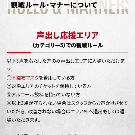
RULES & MANNERS
観戦ルール・マナーについて
声出し応援エリア
（カテゴリー5）での観戦ルール
以下3点を満たした方のみ声出しエリアに入場いただけま
す。
①
不織布マスク
を着用している方
②対象エリアのチケットを保持している方
③アルコール飲料を持っていない方
※以上3点が守られない場合はスタッフからお声かけさせて
いただき、 改善されない場合はエリア外へ退出もしくは退
場いただきます。