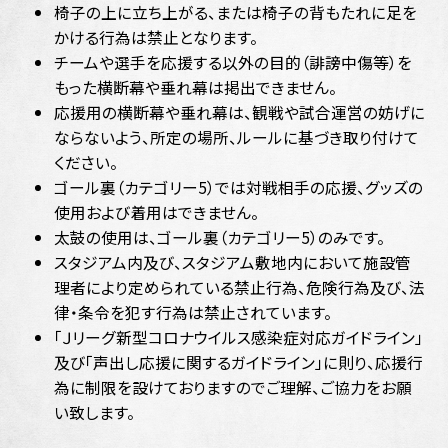
椅子の上に立ち上がる、または椅子の背もたれに足を
かける行為は禁止となります。
チームや選手を応援する以外の目的（誹謗中傷等）を
もった横断幕や垂れ幕は掲出できません。
応援用の横断幕や垂れ幕は、観戦や試合運営の妨げに
ならないよう、所定の場所、ルールに基づき取り付けて
ください。
ゴール裏（カテゴリー5）では対戦相手の応援、グッズの
使用および着用はできません。
太鼓の使用は、ゴール裏（カテゴリー5）のみです。
スタジアム内及び、スタジアム敷地内において施設管
理者により定められている禁止行為、危険行為及び、法
律・条令を犯す行為は禁止されています。
「Ｊリーグ新型コロナウイルス感染症対応ガイドライン」
及び「声出し応援に関するガイドライン」に則り、応援行
為に制限を設けておりますのでご理解、ご協力をお願
い致します。