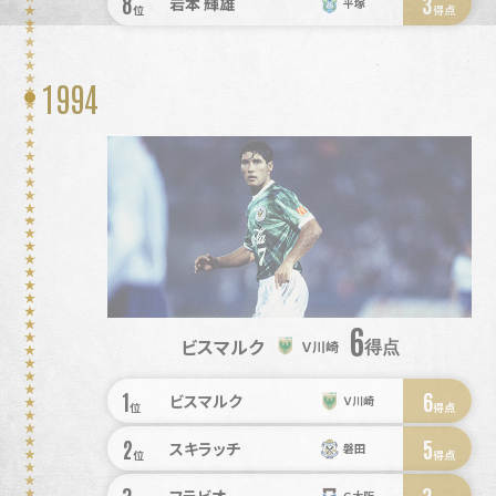
8
3
岩本 輝雄
平塚
位
得点
1994
6
ビスマルク
得点
Ｖ川崎
1
6
ビスマルク
Ｖ川崎
位
得点
2
5
スキラッチ
磐田
位
得点
3
Ｇ大阪