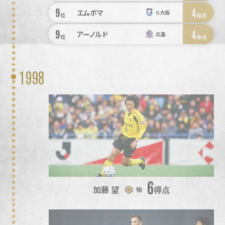
9
4
エムボマ
Ｇ大阪
位
得点
9
4
アーノルド
広島
位
得点
1998
6
加藤 望
得点
柏