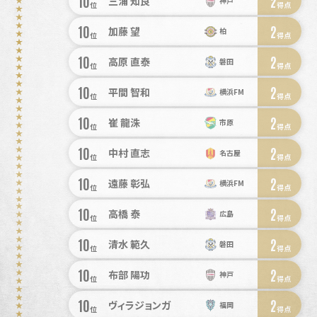
10
2
三浦 知良
神戸
位
得点
10
2
加藤 望
柏
位
得点
10
2
高原 直泰
磐田
位
得点
10
2
平間 智和
横浜FM
位
得点
10
2
崔 龍洙
市原
位
得点
10
2
中村 直志
名古屋
位
得点
10
2
遠藤 彰弘
横浜FM
位
得点
10
2
高橋 泰
広島
位
得点
10
2
清水 範久
磐田
位
得点
10
2
布部 陽功
神戸
位
得点
10
2
ヴィラジョンガ
福岡
位
得点