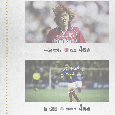
4
平瀬 智行
得点
鹿島
4
柳 想鐵
得点
横浜FM