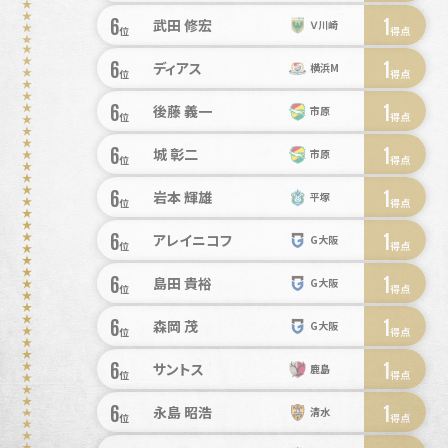
6
1
武田 修宏
Ｖ川崎
位
得点
6
1
ディアス
横浜M
位
得点
6
1
後藤 義一
市原
位
得点
6
1
城 彰二
市原
位
得点
6
1
岩本 輝雄
平塚
位
得点
6
1
アレイニコフ
G大阪
位
得点
6
1
島田 貴裕
G大阪
位
得点
6
1
森岡 茂
G大阪
位
得点
6
1
サントス
鹿島
位
得点
6
1
永島 昭浩
清水
位
得点