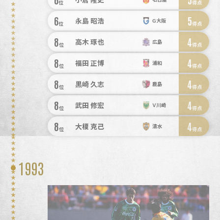
位
得点
6
5
永島 昭浩
Ｇ大阪
位
得点
8
4
高木 琢也
広島
位
得点
8
4
福田 正博
浦和
位
得点
8
4
黒崎 久志
鹿島
位
得点
8
4
武田 修宏
Ｖ川崎
位
得点
8
4
大榎 克己
清水
位
得点
1993