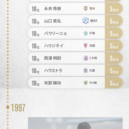
10
5
永井 秀樹
清水
位
得点
10
5
山口 素弘
横浜F
位
得点
10
5
パウリーニョ
平塚
位
得点
10
5
ハウジネイ
京都
位
得点
10
5
西澤 明訓
C大阪
位
得点
10
5
ハウストラ
広島
位
得点
10
5
布部 陽功
V川崎
位
得点
1997