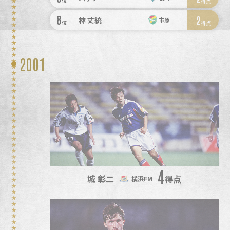
位
得点
8
2
林 丈統
市原
位
得点
2001
4
城 彰二
得点
横浜FM