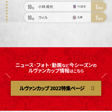
10
2
小林 成光
FC東京
位
得点
10
2
ウィル
札幌
位
得点
ニュース･フォト･動画
今シーズン
など
の
ルヴァンカップ情報
はこちら
ルヴァンカップ 2022特集ページ