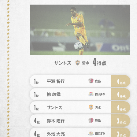
4
サントス
得点
清水
1
4
平瀬 智行
鹿島
位
得点
1
4
柳 想鐵
横浜FM
位
得点
1
4
サントス
清水
位
得点
4
3
鈴木 隆行
鹿島
位
得点
4
3
外池 大亮
横浜FM
位
得点