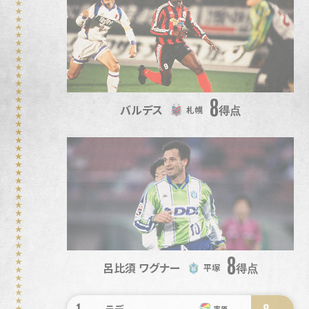
8
バルデス
得点
札幌
8
呂比須 ワグナー
得点
平塚
1
8
ラデ
市原