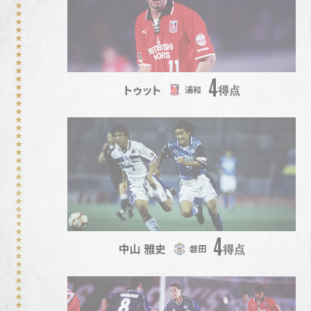
4
トゥット
得点
浦和
4
中山 雅史
得点
磐田