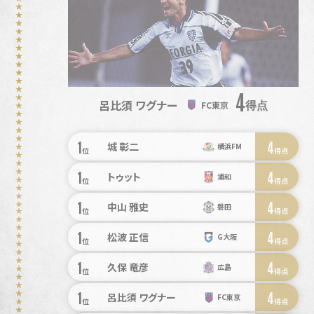
4
呂比須 ワグナー
得点
FC東京
1
4
城 彰二
横浜FM
位
得点
1
4
トゥット
浦和
位
得点
1
4
中山 雅史
磐田
位
得点
1
4
松波 正信
G大阪
位
得点
1
4
久保 竜彦
広島
位
得点
1
4
呂比須 ワグナー
FC東京
位
得点