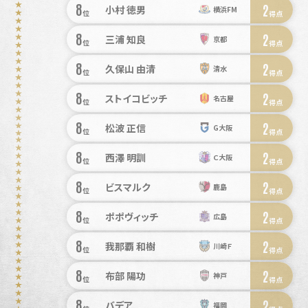
8
2
小村 徳男
横浜FM
位
得点
8
2
三浦 知良
京都
位
得点
8
2
久保山 由清
清水
位
得点
8
2
ストイコビッチ
名古屋
位
得点
8
2
松波 正信
G大阪
位
得点
8
2
西澤 明訓
Ｃ大阪
位
得点
8
2
ビスマルク
鹿島
位
得点
8
2
ポポヴィッチ
広島
位
得点
8
2
我那覇 和樹
川崎Ｆ
位
得点
8
2
布部 陽功
神戸
位
得点
8
2
バデア
福岡