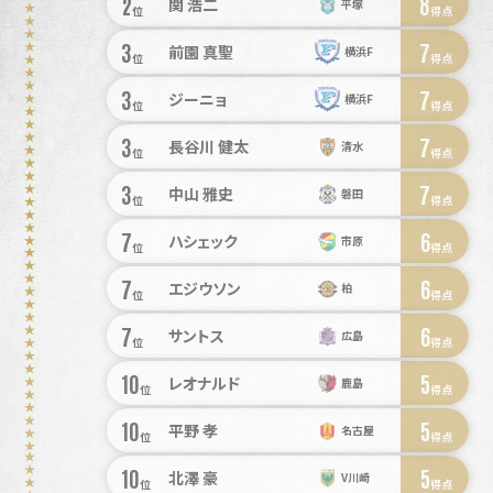
2
8
関 浩二
平塚
位
得点
3
7
前園 真聖
横浜F
位
得点
3
7
ジーニョ
横浜F
位
得点
3
7
長谷川 健太
清水
位
得点
3
7
中山 雅史
磐田
位
得点
7
6
ハシェック
市原
位
得点
7
6
エジウソン
柏
位
得点
7
6
サントス
広島
位
得点
10
5
レオナルド
鹿島
位
得点
10
5
平野 孝
名古屋
位
得点
10
5
北澤 豪
V川崎
位
得点