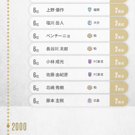
6
2
上野 優作
福岡
位
得点
6
2
塩川 岳人
大分
位
得点
6
2
ベンチーニョ
柏
位
得点
6
2
長谷川 太郎
柏
位
得点
6
2
小林 成光
FC東京
位
得点
6
2
佐藤 由紀彦
FC東京
位
得点
6
2
北嶋 秀朗
柏
位
得点
6
2
藤本 主税
広島
位
得点
2000