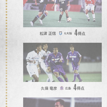
4
松波 正信
得点
G大阪
4
久保 竜彦
得点
広島