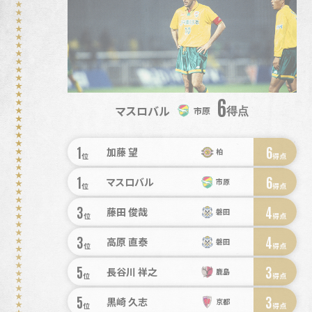
6
マスロバル
得点
市原
1
6
加藤 望
柏
位
得点
1
6
マスロバル
市原
位
得点
3
4
藤田 俊哉
磐田
位
得点
3
4
高原 直泰
磐田
位
得点
5
3
長谷川 祥之
鹿島
位
得点
5
3
黒崎 久志
京都
位
得点