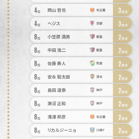
4
3
岡山 哲也
名古屋
位
得点
4
3
ヘジス
京都
位
得点
8
2
小笠原 満男
鹿島
位
得点
8
2
中田 浩二
鹿島
位
得点
8
2
佐藤 寿人
市原
位
得点
8
2
安永 聡太郎
清水
位
得点
8
2
長田 道泰
神戸
位
得点
8
2
瀬沼 正和
神戸
位
得点
8
2
滝澤 邦彦
名古屋
位
得点
8
2
リカルジーニョ
川崎Ｆ
位
得点