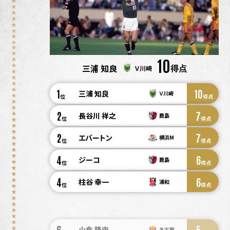
10
三浦 知良
得点
Ｖ川崎
1
10
三浦 知良
Ｖ川崎
位
得点
2
7
長谷川 祥之
鹿島
位
得点
2
7
エバートン
横浜M
位
得点
4
6
ジーコ
鹿島
位
得点
4
6
柱谷 幸一
浦和
位
得点
6
5
小倉 隆史
名古屋