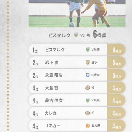
6
ビスマルク
得点
Ｖ川崎
1
6
ビスマルク
Ｖ川崎
位
得点
2
5
岩下 潤
清水
位
得点
2
5
永島 昭浩
Ｇ大阪
位
得点
4
4
大倉 智
柏
位
得点
4
4
藤吉 信次
Ｖ川崎
位
得点
4
4
カレカ
柏
位
得点
4
4
リネカー
名古屋
位
得点