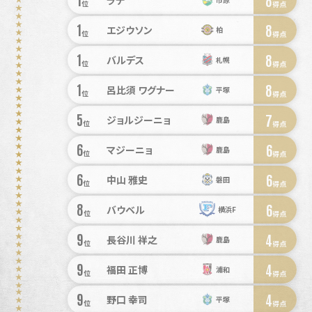
位
得点
1
8
エジウソン
柏
位
得点
1
8
バルデス
札幌
位
得点
1
8
呂比須 ワグナー
平塚
位
得点
5
7
ジョルジーニョ
鹿島
位
得点
6
6
マジーニョ
鹿島
位
得点
6
6
中山 雅史
磐田
位
得点
8
6
バウベル
横浜F
位
得点
9
4
長谷川 祥之
鹿島
位
得点
9
4
福田 正博
浦和
位
得点
9
4
野口 幸司
平塚
位
得点