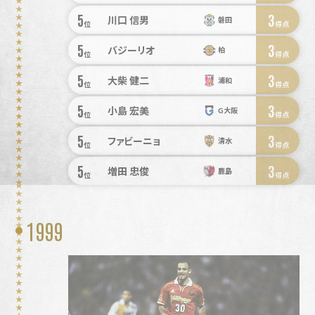
5
3
川口 信男
磐田
位
得点
5
3
バジーリオ
柏
位
得点
5
3
大柴 健二
浦和
位
得点
5
3
小島 宏美
Ｇ大阪
位
得点
5
3
ファビーニョ
清水
位
得点
5
3
増田 忠俊
鹿島
位
得点
1999