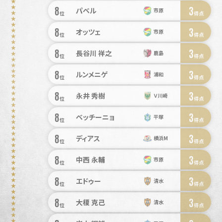
8
3
パベル
市原
位
得点
8
3
オッツェ
市原
位
得点
8
3
長谷川 祥之
鹿島
位
得点
8
3
ルンメニゲ
浦和
位
得点
8
3
永井 秀樹
Ｖ川崎
位
得点
8
3
ベッチーニョ
平塚
位
得点
8
3
ディアス
横浜M
位
得点
8
3
中西 永輔
市原
位
得点
8
3
エドゥー
清水
位
得点
8
3
大榎 克己
清水
位
得点