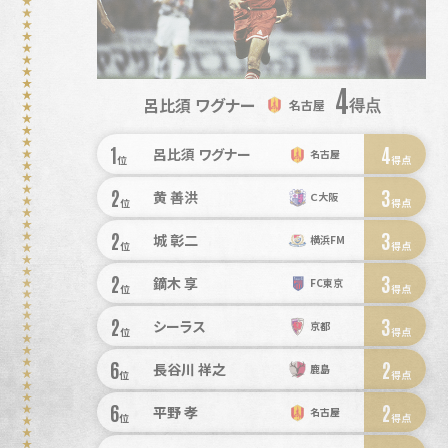
4
呂比須 ワグナー
得点
名古屋
1
4
呂比須 ワグナー
名古屋
位
得点
2
3
黄 善洪
Ｃ大阪
位
得点
2
3
城 彰二
横浜FM
位
得点
2
3
鏑木 享
FC東京
位
得点
2
3
シーラス
京都
位
得点
6
2
長谷川 祥之
鹿島
位
得点
6
2
平野 孝
名古屋
位
得点