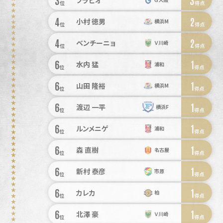
3
フラビオ
位
得点
4
2
小村 徳男
横浜M
位
得点
4
2
ベンチーニョ
Ｖ川崎
位
得点
6
1
水内 猛
浦和
位
得点
6
1
山田 隆裕
横浜M
位
得点
6
1
渡辺 一平
横浜F
位
得点
6
1
ルンメニゲ
浦和
位
得点
6
1
森 直樹
名古屋
位
得点
6
1
新村 泰彦
市原
位
得点
6
1
カレカ
柏
位
得点
6
1
北澤 豪
Ｖ川崎
位
得点