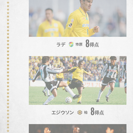
8
ラデ
得点
市原
8
エジウソン
得点
柏