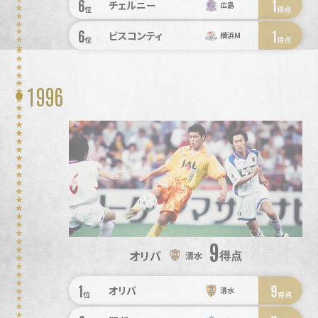
6
1
チェルニー
広島
位
得点
6
1
ビスコンティ
横浜M
位
得点
1996
9
オリバ
得点
清水
1
9
オリバ
清水
位
得点