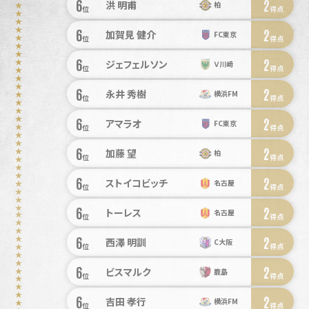
6
2
洪 明甫
柏
位
得点
6
2
加賀見 健介
FC東京
位
得点
6
2
ジェフェルソン
Ｖ川崎
位
得点
6
2
永井 秀樹
横浜FM
位
得点
6
2
アマラオ
FC東京
位
得点
6
2
加藤 望
柏
位
得点
6
2
ストイコビッチ
名古屋
位
得点
6
2
トーレス
名古屋
位
得点
6
2
西澤 明訓
C大阪
位
得点
6
2
ビスマルク
鹿島
位
得点
6
2
吉田 孝行
横浜FM
位
得点