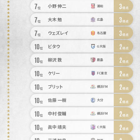
7
3
小野 伸二
浦和
位
得点
7
3
大木 勉
広島
位
得点
7
3
ウェズレイ
名古屋
位
得点
10
2
ビタウ
Ｇ大阪
位
得点
10
2
柳沢 敦
鹿島
位
得点
10
2
ケリー
FC東京
位
得点
10
2
ブリット
横浜FM
位
得点
10
2
佐藤 一樹
大分
位
得点
10
2
中村 俊輔
横浜FM
位
得点
10
2
眞中 靖夫
Ｃ大阪
位
得点