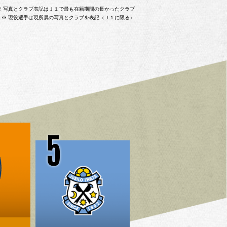
※ 写真とクラブ表記はＪ１で最も在籍期間の長かったクラブ
※ 現役選手は現所属の写真とクラブを表記（Ｊ１に限る）
5