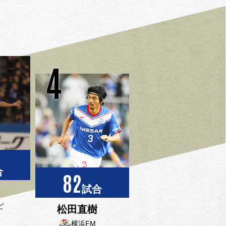
4
合
82
試合
ど
松田直樹
横浜FM