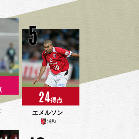
5
点
24
得点
ど
エメルソン
浦和