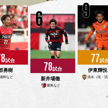
9
6
78
77
試合
試
78
試合
部勇樹
伊東輝悦
浦和など
清水（現・沼
新井場徹
鹿島など