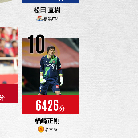
松田 直樹
横浜FM
10
分
6426
分
楢崎正剛
名古屋