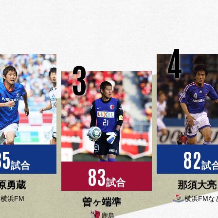
4
3
85
82
試合
試
83
試合
原勇蔵
那須大亮
横浜FM
横浜FMな
曽ヶ端準
鹿島