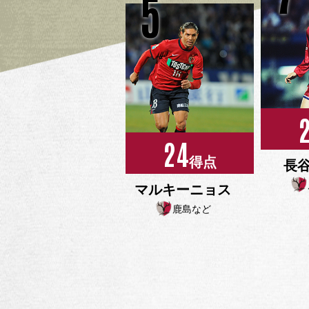
5
24
得点
長
マルキーニョス
鹿島など