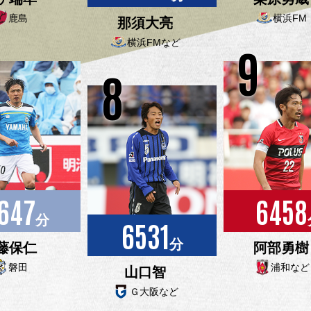
鹿島
横浜FM
那須大亮
横浜FMなど
9
8
647
6458
分
6531
分
藤保仁
阿部勇樹
磐田
浦和など
山口智
Ｇ大阪など