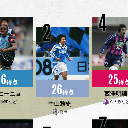
4
2
26
25
得点
得
26
得点
ニーニョ
西澤明訓
川崎Fなど
Ｃ大阪な
中山雅史
磐田
7