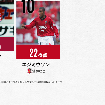
10
点
22
得点
ク
エジミウソン
浦和など
※ 写真とクラブ表記はＪ１で最も在籍期間の長かったクラブ