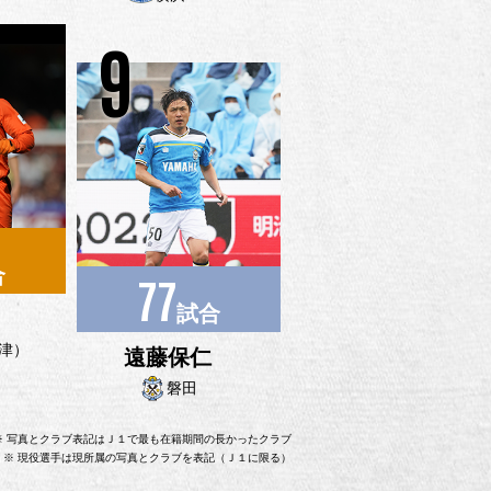
9
合
77
試合
津）
遠藤保仁
磐田
※ 写真とクラブ表記はＪ１で最も在籍期間の長かったクラブ
※ 現役選手は現所属の写真とクラブを表記（Ｊ１に限る）