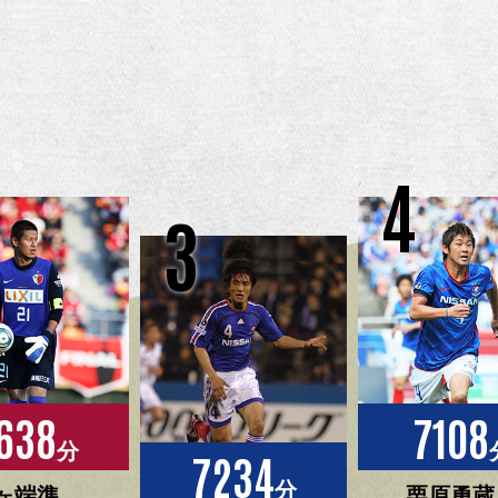
4
3
638
7108
分
7234
分
ヶ端準
栗原勇蔵