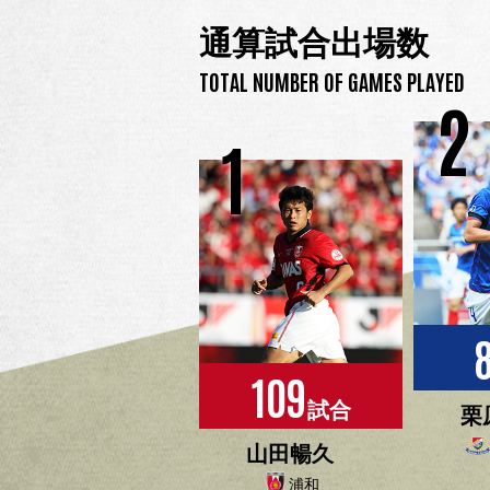
通算試合出場数
TOTAL NUMBER OF GAMES PLAYED
2
1
109
試合
栗
山田暢久
浦和