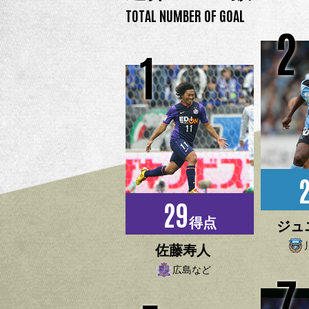
TOTAL NUMBER OF GOAL
2
1
29
得点
ジュ
佐藤寿人
広島など
7