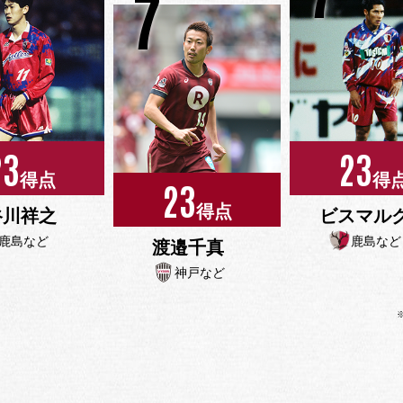
7
23
23
得点
得
23
得点
谷川祥之
ビスマル
鹿島など
鹿島など
渡邉千真
神戸など