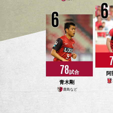
6
6
78
試合
阿
青木剛
鹿島など