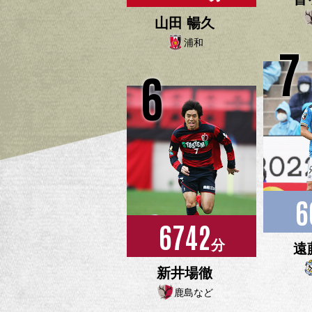
山田 暢久
浦和
7
6
6
6742
分
遠
新井場徹
鹿島など