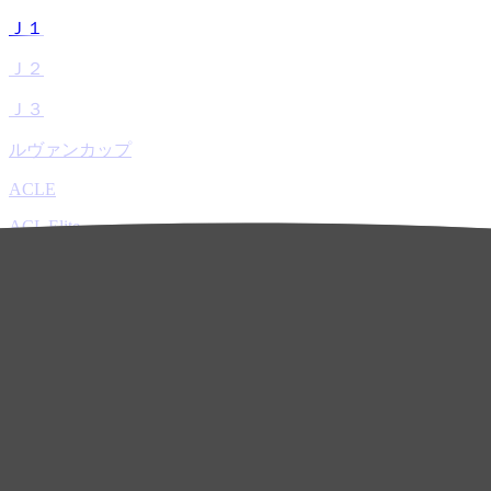
Ｊ１
Ｊ２
Ｊ３
ルヴァンカップ
ACLE
ACL Elite
ACL2
ACL Two
U-21
ホーム
試合速報