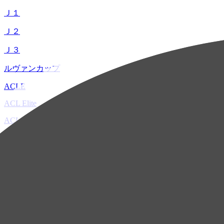
Ｊ１
Ｊ２
Ｊ３
ルヴァンカップ
ACLE
ACL Elite
ACL2
ACL Two
U-21
ホーム
試合速報