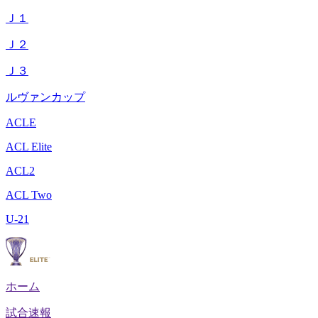
Ｊ１
Ｊ２
Ｊ３
ルヴァンカップ
ACLE
ACL Elite
ACL2
ACL Two
U-21
ホーム
試合速報