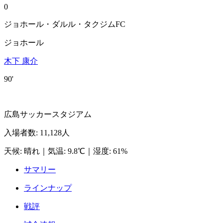
0
ジョホール・ダルル・タクジムFC
ジョホール
木下 康介
90'
広島サッカースタジアム
入場者数
:
11,128人
天候
:
晴れ
｜
気温
:
9.8℃
｜
湿度
:
61%
サマリー
ラインナップ
戦評