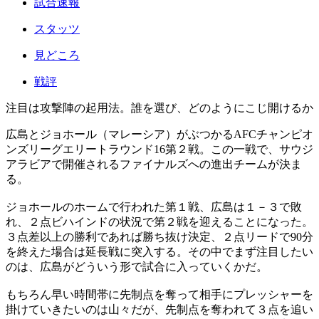
試合速報
スタッツ
見どころ
戦評
注目は攻撃陣の起用法。誰を選び、どのようにこじ開けるか
広島とジョホール（マレーシア）がぶつかるAFCチャンピオ
ンズリーグエリートラウンド16第２戦。この一戦で、サウジ
アラビアで開催されるファイナルズへの進出チームが決ま
る。
ジョホールのホームで行われた第１戦、広島は１－３で敗
れ、２点ビハインドの状況で第２戦を迎えることになった。
３点差以上の勝利であれば勝ち抜け決定、２点リードで90分
を終えた場合は延長戦に突入する。その中でまず注目したい
のは、広島がどういう形で試合に入っていくかだ。
もちろん早い時間帯に先制点を奪って相手にプレッシャーを
掛けていきたいのは山々だが、先制点を奪われて３点を追い