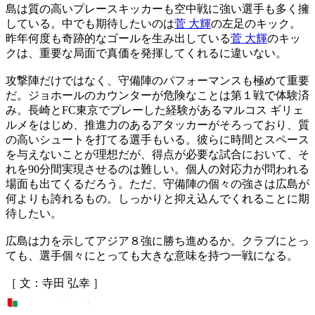
島は質の高いプレースキッカーも空中戦に強い選手も多く擁
している。中でも期待したいのは
菅 大輝
の左足のキック。
昨年何度も奇跡的なゴールを生み出している
菅 大輝
のキッ
クは、重要な局面で真価を発揮してくれるに違いない。
攻撃陣だけではなく、守備陣のパフォーマンスも極めて重要
だ。ジョホールのカウンターが危険なことは第１戦で体験済
み。長崎とFC東京でプレーした経験があるマルコス ギリェ
ルメをはじめ、推進力のあるアタッカーがそろっており、質
の高いシュートを打てる選手もいる。彼らに時間とスペース
を与えないことが理想だが、得点が必要な試合において、そ
れを90分間実現させるのは難しい。個人の対応力が問われる
場面も出てくるだろう。ただ、守備陣の個々の強さは広島が
何よりも誇れるもの。しっかりと抑え込んでくれることに期
待したい。
広島は力を示してアジア８強に勝ち進めるか。クラブにとっ
ても、選手個々にとっても大きな意味を持つ一戦になる。
［ 文：寺田 弘幸 ］