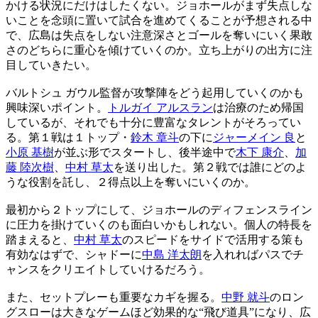
かける状況にだけはしたくない。ジョホールがまず失点しな
いことを念頭に置いて試合を進めてくることが予想される中
で、広島は失点をしない注意深さとゴールを奪いにいく果敢
さのどちらに重心を傾けていくのか。立ち上がりの出方に注
目していきたい。
バルトシュ ガウル監督が攻撃陣をどう起用していくのかも
興味深いポイント。
トルガイ アルスラン
は治療のため帰国
しているが、それでも十分に豊富なタレントがそろってい
る。第１戦は１トップ・
鈴木 章斗
の下に
ジャーメイン 良
と
小原 基樹
が並ぶ形でスタートし、後半途中で
木下 康介
、
加
藤 陸次樹
、
中村 草太
を送り出した。第２戦では誰にどのよ
うな役割を託し、２得点以上を奪いにいくのか。
最初から２トップにして、ジョホールのディフェンスライン
に圧力を掛けていくのも面白いかもしれない。個人の特長を
踏まえると、
中村 草太
のスピードをサイドで活用する策も
有効なはずで、シャドーに
中島 洋太朗
を入れればパスでチ
ャンスをクリエイトしていけるだろう。
また、セットプレーも重要なカギを握る。
中野 就斗
のロン
グスローは大きなゲームほど効果的な“飛び道具”になり、広