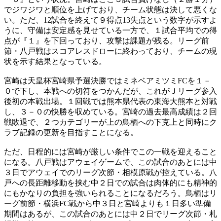
でジワジワと順位を上げており、チーム状態は決して悪くな
い。ただ、12試合を終えて９得点13失点という数字が示すよ
うに、守備は安定感を見せている一方で、１試合平均での得
点が『１』を下回っており、攻撃は課題が残る。リーグ前
節・八戸戦はスコアレスドローに終わっており、チームの現
状を示す結果となっている。
宮崎は天皇杯宮崎県予選決勝ではミネベアミツミFCを１－
０で下し、本戦への切符をつかんだが、これがＪリーグ参入
後初の本戦出場。１回戦では熊本県代表の東海大熊本と対戦
し、３－０の快勝を収めている。宮崎の過去最高成績は２回
戦敗退で、２つカテゴリーが上の鳥栖への下克上と同時にク
ラブ記録の更新を目指すことになる。
ただ、日程的には宮崎が厳しい条件でこの一戦を迎えること
になる。八戸戦はアウェイゲームで、この試合のあとには中
３日でアウェイでのリーグ次節・相模原戦が控えている。八
戸への長距離移動を挟む中２日での試合は肉体的にも精神的
にもかなりの負担を強いられることになるだろう。鳥栖はリ
ーグ前節・横浜FC戦から中３日と宮崎よりも１日多い準備
期間はあるが、この試合のあとには中２日でリーグ次節・札