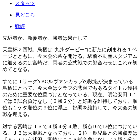
スタッツ
見どころ
戦評
先駆者か、新参者か。勝者は果たして
天皇杯２回戦。鳥栖は“九州ダービー”に新たに刻まれる１ペ
ージとともに、今大会の幕を開ける。駅前不動産スタジアム
に迎えるのは宮崎だ。両者の公式戦での顔合わせはこれが初
めてとなる。
すでにＪリーグYBCルヴァンカップの敗退が決まっている
鳥栖にとって、今大会はクラブの悲願でもあるタイトル獲得
のために重要な位置づけとなっている。現在、明治安田Ｊ１
では５試合負けなし（３勝２分）と好調を維持しており、順
位も１ケタ順位の９位に浮上。好調を維持して、今大会の初
戦を迎える。
対する宮崎はＪ３で４勝４分４敗、勝点16で13位につけてい
る。Ｊ３は大混戦となっており、２位・鹿児島との勝点差は
『６』という状況。宮崎はここ３試合負けなし（２勝１分）