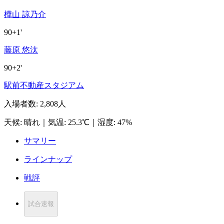
樺山 諒乃介
90+1'
藤原 悠汰
90+2'
駅前不動産スタジアム
入場者数
:
2,808人
天候
:
晴れ
｜
気温
:
25.3℃
｜
湿度
:
47%
サマリー
ラインナップ
戦評
試合速報