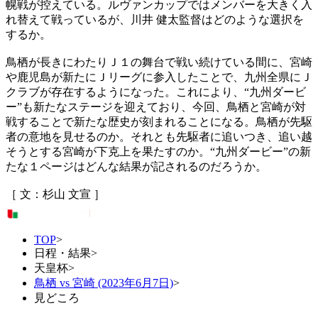
幌戦が控えている。ルヴァンカップではメンバーを大きく入
れ替えて戦っているが、川井 健太監督はどのような選択を
するか。
鳥栖が長きにわたりＪ１の舞台で戦い続けている間に、宮崎
や鹿児島が新たにＪリーグに参入したことで、九州全県にＪ
クラブが存在するようになった。これにより、“九州ダービ
ー”も新たなステージを迎えており、今回、鳥栖と宮崎が対
戦することで新たな歴史が刻まれることになる。鳥栖が先駆
者の意地を見せるのか。それとも先駆者に追いつき、追い越
そうとする宮崎が下克上を果たすのか。“九州ダービー”の新
たな１ページはどんな結果が記されるのだろうか。
［ 文：杉山 文宣 ］
TOP
>
日程・結果
>
天皇杯
>
鳥栖 vs 宮崎 (2023年6月7日)
>
見どころ