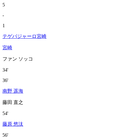
5
-
1
テゲバジャーロ宮崎
宮崎
ファン ソッコ
34'
36'
南野 遥海
藤田 直之
54'
藤原 悠汰
56'