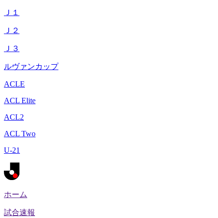
Ｊ１
Ｊ２
Ｊ３
ルヴァンカップ
ACLE
ACL Elite
ACL2
ACL Two
U-21
ホーム
試合速報