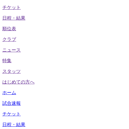
チケット
日程・結果
順位表
クラブ
ニュース
特集
スタッツ
はじめての方へ
ホーム
試合速報
チケット
日程・結果