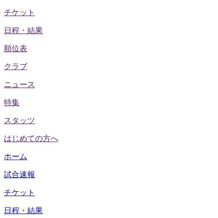
チケット
日程・結果
順位表
クラブ
ニュース
特集
スタッツ
はじめての方へ
ホーム
試合速報
チケット
日程・結果