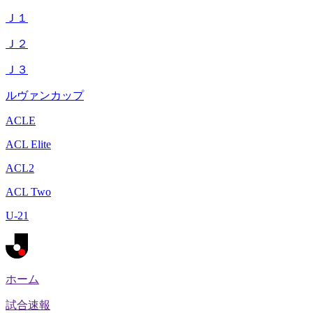
Ｊ１
Ｊ２
Ｊ３
ルヴァンカップ
ACLE
ACL Elite
ACL2
ACL Two
U-21
ホーム
試合速報