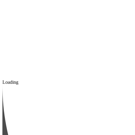
Loading