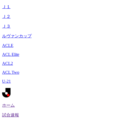
Ｊ１
Ｊ２
Ｊ３
ルヴァンカップ
ACLE
ACL Elite
ACL2
ACL Two
U-21
ホーム
試合速報