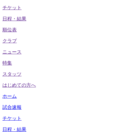
チケット
日程・結果
順位表
クラブ
ニュース
特集
スタッツ
はじめての方へ
ホーム
試合速報
チケット
日程・結果