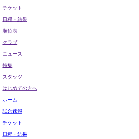
チケット
日程・結果
順位表
クラブ
ニュース
特集
スタッツ
はじめての方へ
ホーム
試合速報
チケット
日程・結果