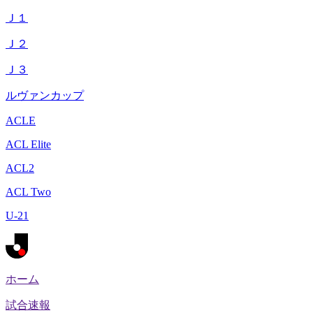
Ｊ１
Ｊ２
Ｊ３
ルヴァンカップ
ACLE
ACL Elite
ACL2
ACL Two
U-21
ホーム
試合速報